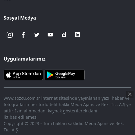
Sosyal Medya
Uygulamalarımız
www.sozcu.com.tr internet sitesinde yayınlanan yazı, haber ve
fotoğrafların her türlü telif hakkı Mega Ajans ve Rek. Tic. A.Ş'ye
aittir. İzin alınmadan, kaynak gösterilerek dahi
iktibas edilemez.
Copyright © 2023 - Tüm hakları saklıdır. Mega Ajans ve Rek.
Tic. A.Ş.
360p
Loaded
:
Sesi