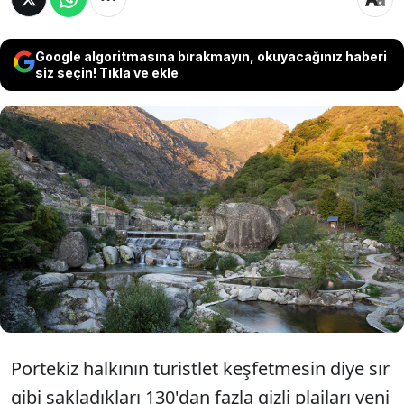
Google algoritmasına bırakmayın, okuyacağınız haberi
siz seçin! Tıkla ve ekle
Portekiz halkının turistler keşfetmesin
diye sır gibi sakladıkları 130'dan fazla
gizli plajları yeni bir uygulama sayesinde
ifşa oldu.
Portekiz halkının turistlet keşfetmesin diye sır
gibi sakladıkları 130'dan fazla gizli plajları yeni