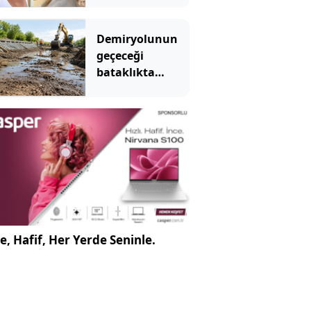
mücadelesini
kaybetti
Demiryolunun
geçeceği
bataklıkta
binlerce yıllık
hazine bulundu
e, Hafif, Her Yerde Seninle.