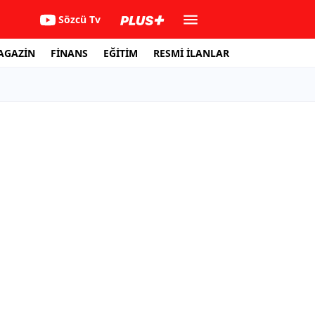
Sözcü Tv
AGAZİN
FİNANS
EĞİTİM
RESMİ İLANLAR