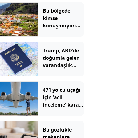
Bu bölgede
kimse
konuşmuyor:
Herkes ıslık
çalarak
anlaşıyor
Trump, ABD'de
doğumla gelen
vatandaşlık
hakkını
yasakladı
471 yolcu uçağı
için 'acil
inceleme' kararı:
Çatlaklar var
Bu gözlükle
mekanlara