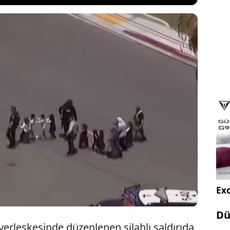
bir cami yerleşkesine düzenlenen İslam karşıtı
a 3 yetişkin hayatını kaybetti. 17 ve 19 yaşlarındaki
 intihar ettiği ve "nefret suçu" olarak açıklanan
venlik görevlisinin müdahalesi daha büyük bir
Exc
Dü
yerleşkesinde düzenlenen silahlı saldırıda