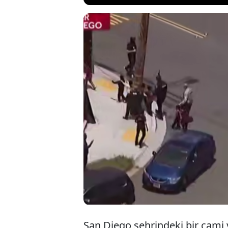
San Diego’daki 
silahlı saldırıd
iki saldırganın
olayda, bir gü
faciayı önledi.
San Diego şehrindeki bir cami 