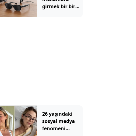
girmek bir bir
yasaklandı:
Şikayet yağıyor
26 yaşındaki
sosyal medya
fenomeni
kanserle