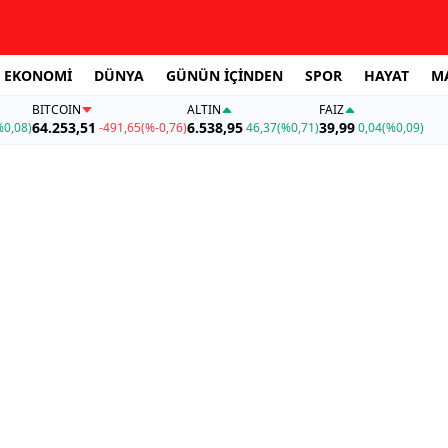
EKONOMİ
DÜNYA
GÜNÜN İÇİNDEN
SPOR
HAYAT
M
BITCOIN
ALTIN
FAİZ
64.253,51
6.538,95
39,99
%0,08)
-491,65
(%-0,76)
46,37
(%0,71)
0,04
(%0,09)