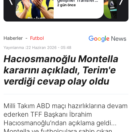
gelişme! Transfer
kon
2 gün önce
2 gü
iptal oldu
ile 
adı
Haberler
-
Futbol
Yayınlanma :
22 Haziran 2026 - 05:48
Hacıosmanoğlu Montella
kararını açıkladı, Terim'e
verdiği cevap olay oldu
Milli Takım ABD maçı hazırlıklarına devam
ederken TFF Başkanı İbrahim
Hacıosmanoğlu’ndan açıklama geldi…
Montella ve futbolculara sahip çıkan