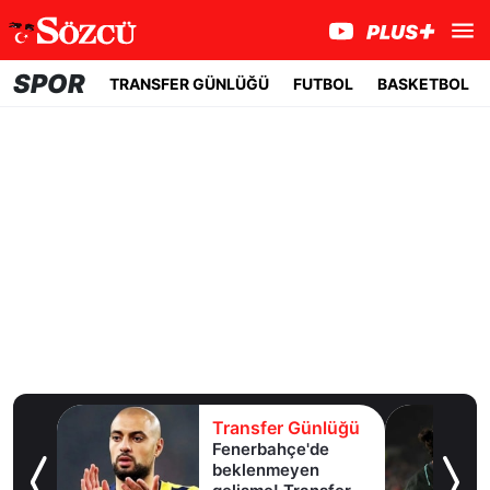
SPOR
TRANSFER GÜNLÜĞÜ
FUTBOL
BASKETBOL
Transfer Günlüğü
Tra
Fenerbahçe'de
Beş
beklenmeyen
forv