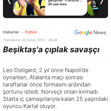
lama
gelişme! Transfer
20 saat önce
iptal oldu
Haberler
-
Futbol
Yayınlanma :
04 Şubat 2025 - 08:48
Beşiktaş'a çıplak savaşçı
Leo Ostigard, 2 yıl önce Napoli’de
oynarken, Atalanta maçı sonrası
taraftarlar önce formasını ardından
şortunu istedi. Norveçli onları kırmadı.
Statta iç çamaşırlarıyla kalan 25 yaşındaki
oyuncu Kartal oluyor.