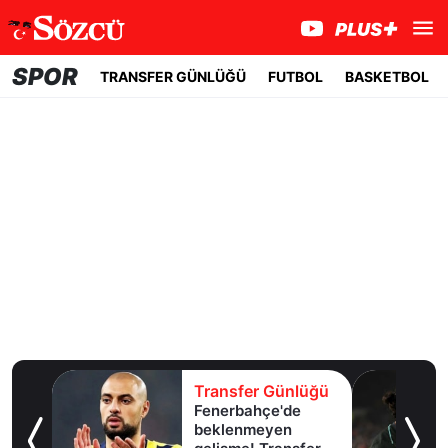
SPOR
TRANSFER GÜNLÜĞÜ
FUTBOL
BASKETBOL
lüğü
Transfer Günlüğü
Fenerbahçe'de
u!
beklenmeyen