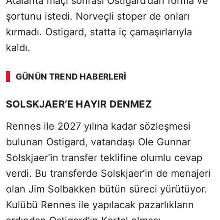
Atalanta maçı sonrası Ostigard’dan forma ve
şortunu istedi. Norveçli stoper de onları
kırmadı. Ostigard, statta iç çamaşırlarıyla
kaldı.
GÜNÜN TREND HABERLERI
SÖZCÜ SON DAKİKA
SOLSKJAER’E HAYIR DENMEZ
Rennes ile 2027 yılına kadar sözleşmesi
bulunan Ostigard, vatandaşı Ole Gunnar
Solskjaer’in transfer teklifine olumlu cevap
verdi. Bu transferde Solskjaer’in de menajeri
olan Jim Solbakken bütün süreci yürütüyor.
Kulübü Rennes ile yapılacak pazarlıkların