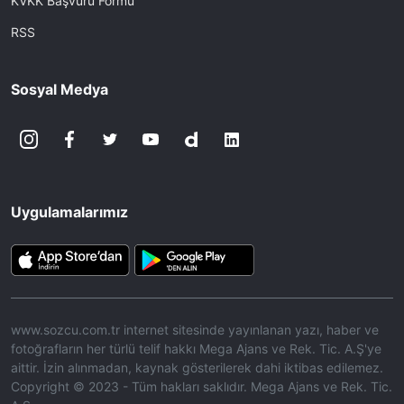
KVKK Başvuru Formu
RSS
Sosyal Medya
Uygulamalarımız
www.sozcu.com.tr internet sitesinde yayınlanan yazı, haber ve
fotoğrafların her türlü telif hakkı Mega Ajans ve Rek. Tic. A.Ş'ye
aittir. İzin alınmadan, kaynak gösterilerek dahi iktibas edilemez.
Copyright © 2023 - Tüm hakları saklıdır. Mega Ajans ve Rek. Tic.