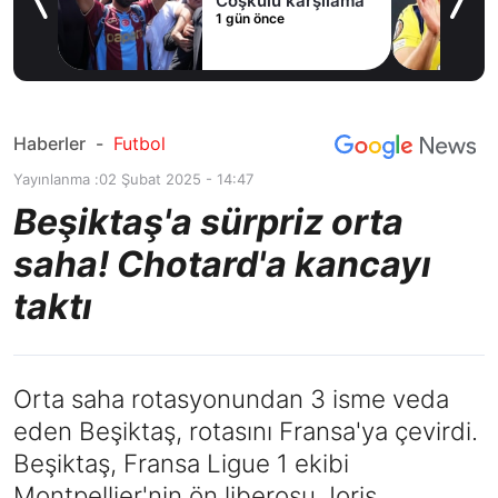
ak
Coşkulu karşılama
1 gün önce
Haberler
-
Futbol
Yayınlanma :
02 Şubat 2025 - 14:47
Beşiktaş'a sürpriz orta
saha! Chotard'a kancayı
taktı
Orta saha rotasyonundan 3 isme veda
eden Beşiktaş, rotasını Fransa'ya çevirdi.
Beşiktaş, Fransa Ligue 1 ekibi
Montpellier'nin ön liberosu Joris