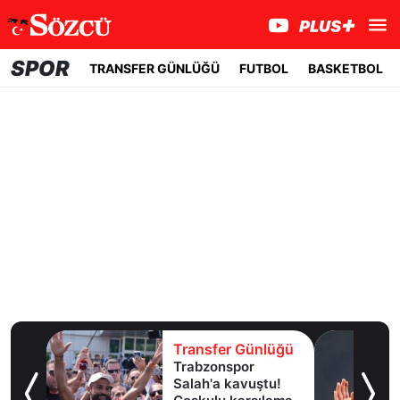
SPOR
TRANSFER GÜNLÜĞÜ
FUTBOL
BASKETBOL
lüğü
Transfer Günlüğü
dan
Trabzonspor
e
Salah'a kavuştu!