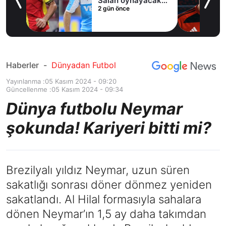
Salah oynayacak
2 gün önce
an
mı?
Haberler
-
Dünyadan Futbol
Yayınlanma :
05 Kasım 2024 - 09:20
Güncellenme :
05 Kasım 2024 - 09:34
Dünya futbolu Neymar
şokunda! Kariyeri bitti mi?
Brezilyalı yıldız Neymar, uzun süren
sakatlığı sonrası döner dönmez yeniden
sakatlandı. Al Hilal formasıyla sahalara
dönen Neymar’ın 1,5 ay daha takımdan