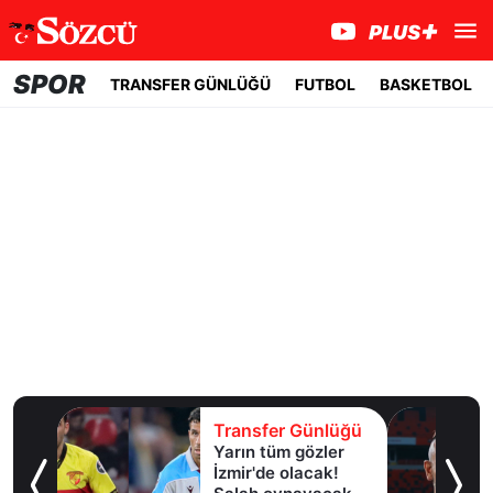
SPOR
TRANSFER GÜNLÜĞÜ
FUTBOL
BASKETBOL
lüğü
Transfer Günlüğü
Yarın tüm gözler
esi!
İzmir'de olacak!