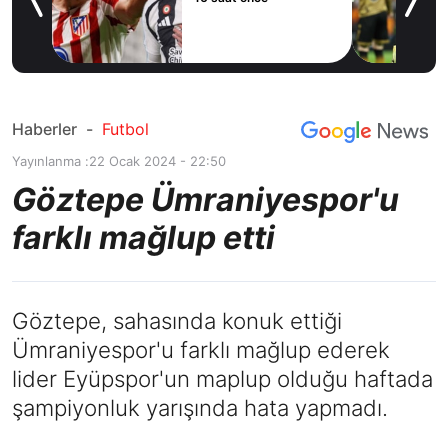
yor!
ov
Haberler
-
Futbol
Yayınlanma :
22 Ocak 2024 - 22:50
Göztepe Ümraniyespor'u
farklı mağlup etti
Göztepe, sahasında konuk ettiği
Ümraniyespor'u farklı mağlup ederek
lider Eyüpspor'un maplup olduğu haftada
şampiyonluk yarışında hata yapmadı.