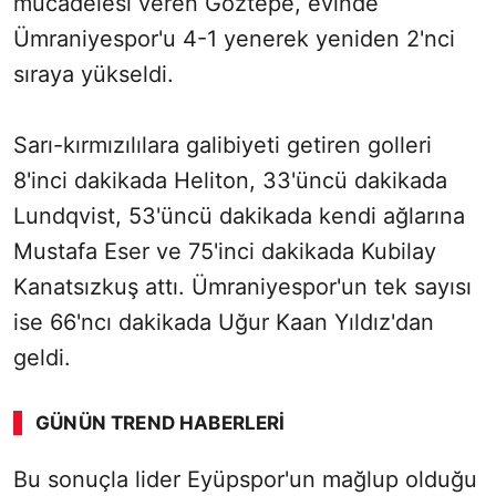
mücadelesi veren Göztepe, evinde
Ümraniyespor'u 4-1 yenerek yeniden 2'nci
sıraya yükseldi.
Sarı-kırmızılılara galibiyeti getiren golleri
8'inci dakikada Heliton, 33'üncü dakikada
Lundqvist, 53'üncü dakikada kendi ağlarına
Mustafa Eser ve 75'inci dakikada Kubilay
Kanatsızkuş attı. Ümraniyespor'un tek sayısı
ise 66'ncı dakikada Uğur Kaan Yıldız'dan
geldi.
GÜNÜN TREND HABERLERI
00:02
/ 08:06
Bu sonuçla lider Eyüpspor'un mağlup olduğu
Sesi Aç