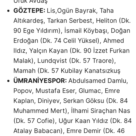
Ufuk Avdaş
GÖZTEPE:
Lis,Ogün Bayrak, Taha
Altıkardeş, Tarkan Serbest, Heliton (Dk.
90 Ege Yıldırım), İsmail Köybaşı, Doğan
Erdoğan (Dk. 74 Celil Yüksel), Ahmed
Ildız, Yalçın Kayan (Dk. 90 İzzet Furkan
Malak), Lundqvist (Dk. 57 Traore),
Mamah (Dk. 57 Kubilay Kanatsızkuş
ÜMRANİYESPOR:
Abdulsamed Damlu,
Popov, Mustafa Eser, Glumac, Emre
Kaplan, Diniyev, Serkan Göksu (Dk. 84
Muhammed Mert), İlhami Siraçhan Nas
(Dk. 57 Cofie), Uğur Kaan Yıldız (Dk. 84
Atalay Babacan), Emre Demir (Dk. 46