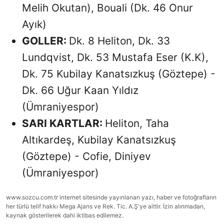
Melih Okutan), Bouali (Dk. 46 Onur
Ayık)
GOLLER:
Dk. 8 Heliton, Dk. 33
Lundqvist, Dk. 53 Mustafa Eser (K.K),
Dk. 75 Kubilay Kanatsızkuş (Göztepe) -
Dk. 66 Uğur Kaan Yıldız
(Ümraniyespor)
SARI KARTLAR:
Heliton, Taha
Altıkardeş, Kubilay Kanatsızkuş
(Göztepe) - Cofie, Diniyev
(Ümraniyespor)
www.sozcu.com.tr internet sitesinde yayınlanan yazı, haber ve fotoğrafların
her türlü telif hakkı Mega Ajans ve Rek. Tic. A.Ş'ye aittir. İzin alınmadan,
kaynak gösterilerek dahi iktibas edilemez.