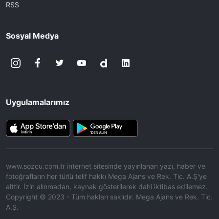
RSS
Sosyal Medya
Uygulamalarımız
www.sozcu.com.tr internet sitesinde yayınlanan yazı, haber ve
fotoğrafların her türlü telif hakkı Mega Ajans ve Rek. Tic. A.Ş'ye
aittir. İzin alınmadan, kaynak gösterilerek dahi iktibas edilemez.
Copyright © 2023 - Tüm hakları saklıdır. Mega Ajans ve Rek. Tic.
A.Ş.