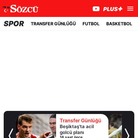
SPOR
TRANSFER GÜNLÜĞÜ
FUTBOL
BASKETBOL
lüğü
Transfer Günlüğü
 10
Beşiktaş'ta acil
an
golcü planı
16 saat önce