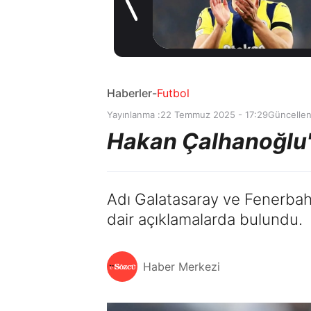
Coşkulu
20 saat önce
karşılama
Haberler
-
Futbol
Yayınlanma :
22 Temmuz 2025 - 17:29
Güncelle
Hakan Çalhanoğlu'
Adı Galatasaray ve Fenerbah
dair açıklamalarda bulundu.
Haber Merkezi