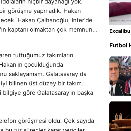
İddiaların hiçbir dayanağı yok.
 bir görüşme yapmadık. Hakan
yecek. Hakan Çalhanoğlu, Inter'de
m'ın kaptanı olmaktan çok memnun...
Excalibu
Futbol 
ren tuttuğumuz takımların
. Hakan'ın çocukluğunda
unu saklayamam. Galatasaray da
yi bilinen üst düzey bir takım.
i bilgiye göre Galatasaray'ın başka
elefon görüşmesi oldu. Çok sayıda
a bu tür süreçler karar vericiler