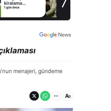
kiralama
1 gün önce
konusunda Al
Hilal ile anlaştı!
Adım adım Nunez
çıklaması
lu'nun menajeri, gündeme