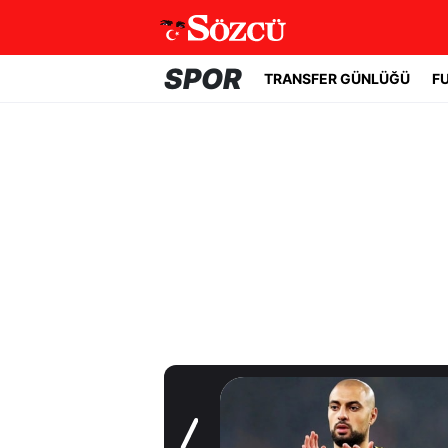
SPOR
TRANSFER GÜNLÜĞÜ
F
Transfer Günlüğü
Trabzonspor
Salah'a kavuştu!