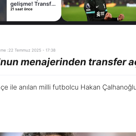
gelişme! Transfer
21 saat önce
iptal oldu
nme :
22 Temmuz 2025 - 17:38
nun menajerinden transfer a
çe ile anılan milli futbolcu Hakan Çalhanoğ