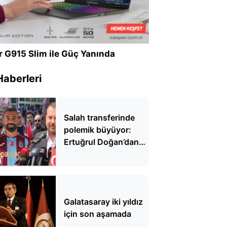
r G915 Slim ile Güç Yanında
Haberleri
Salah transferinde
polemik büyüyor:
Ertuğrul Doğan’dan
Serdal Adalı’ya çarpıcı
yanıt
Galatasaray iki yıldız
için son aşamada