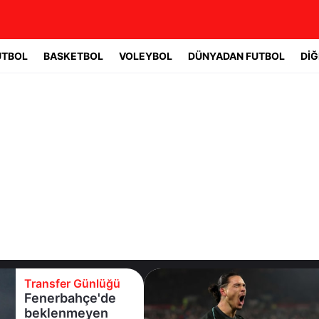
UTBOL
BASKETBOL
VOLEYBOL
DÜNYADAN FUTBOL
DİĞ
Transfer Günlüğü
Fenerbahçe'de
beklenmeyen