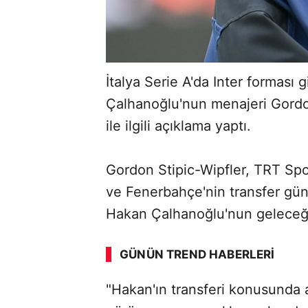
İtalya Serie A'da Inter forması 
Çalhanoğlu'nun menajeri Gordon
ile ilgili açıklama yaptı.
Gordon Stipic-Wipfler, TRT Spor
ve Fenerbahçe'nin transfer gün
ABERİ OKU
➜
Hakan Çalhanoğlu'nun geleceği 
GÜNÜN TREND HABERLERI
"Hakan'ın transferi konusunda adı
SÖZCÜ SON DAKİKA