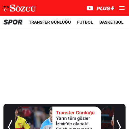
SPOR
TRANSFER GÜNLÜĞÜ
FUTBOL
BASKETBOL
lüğü
Transfer Günlüğü
Yarın tüm gözler
esi!
İzmir'de olacak!