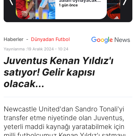
Salah oynayacak
1 gün önce
an
mı?
Haberler
-
Dünyadan Futbol
Yayınlanma :
19 Aralık 2024 - 10:24
Juventus Kenan Yıldız'ı
satıyor! Gelir kapısı
olacak...
Newcastle United'dan Sandro Tonali'yi
transfer etme niyetinde olan Juventus,
yeterli maddi kaynağı yaratabilmek için
milli futbolcumuz Kenan Yıldız'ı satmayı