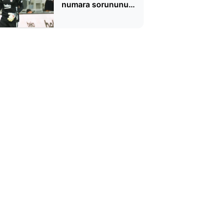
numara sorununu
bitirdi, taraftarın
yüreğine su serpti!
Üstün Alman
teknolojisi