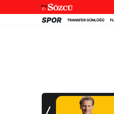
SPOR
TRANSFER GÜNLÜĞÜ
F
Transfer Günlüğü
Uruguay'ın başına
Forlan geçti