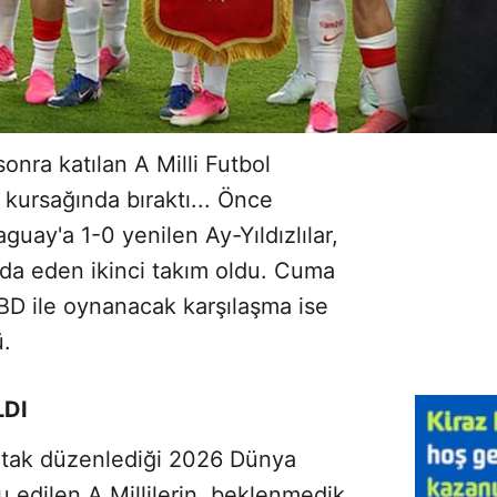
onra katılan A Milli Futbol
 kursağında bıraktı... Önce
guay'a 1-0 yenilen Ay-Yıldızlılar,
eda eden ikinci takım oldu. Cuma
ABD ile oynanacak karşılaşma ise
ü.
LDI
rtak düzenlediği 2026 Dünya
 edilen A Millilerin, beklenmedik