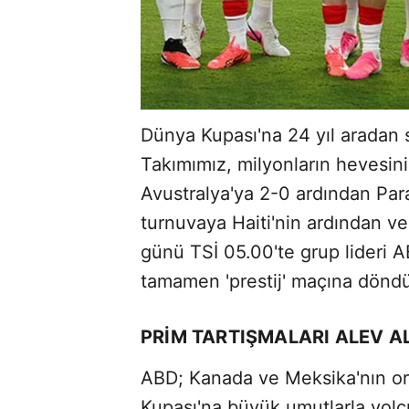
Dünya Kupası'na 24 yıl aradan s
Takımımız, milyonların hevesini
Avustralya'ya 2-0 ardından Para
turnuvaya Haiti'nin ardından v
günü TSİ 05.00'te grup lideri 
tamamen 'prestij' maçına dönd
PRİM TARTIŞMALARI ALEV A
ABD; Kanada ve Meksika'nın o
Kupası'na büyük umutlarla yolcu