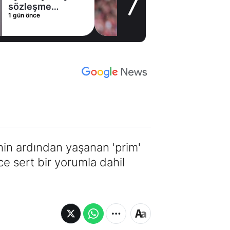
alternatifini
1 gün önce
Arsenal'de buldu
nin ardından yaşanan 'prim'
ce sert bir yorumla dahil