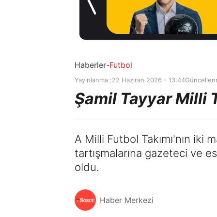
1 gün önce
Haberler
-
Futbol
Yayınlanma :
22 Haziran 2026 - 13:44
Güncellen
Şamil Tayyar Milli 
A Milli Futbol Takımı'nın ik
tartışmalarına gazeteci ve es
oldu.
Haber Merkezi