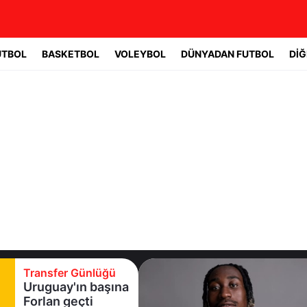
UTBOL
BASKETBOL
VOLEYBOL
DÜNYADAN FUTBOL
DİĞ
Transfer Günlüğü
Real Madrid yıldız
oyuncuyla 7 yıllık