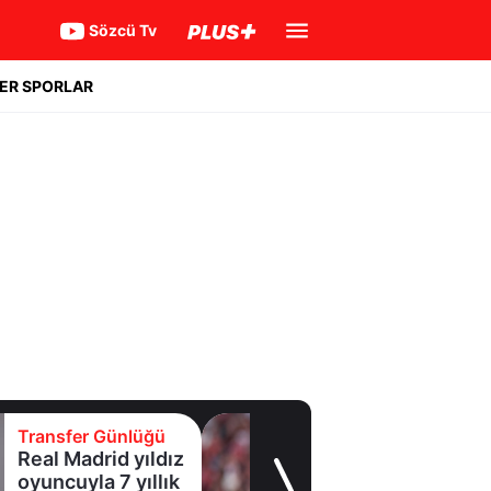
Sözcü Tv
ER SPORLAR
Transfer Günlüğü
Galatasaray
Leao'nun