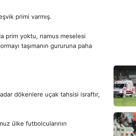
teşvik primi varmış.
da prim yoktu, namus meselesi
i formayı taşımanın gururuna paha
kadar dökenlere uçak tahsisi israftır,
uz ülke futbolcularının