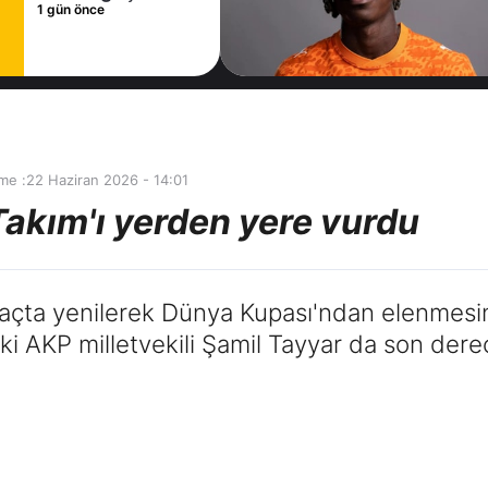
sözleşme
1 gün önce
imzaladı
me :
22 Haziran 2026 - 14:01
Takım'ı yerden yere vurdu
i maçta yenilerek Dünya Kupası'ndan elenmesi
ki AKP milletvekili Şamil Tayyar da son dere