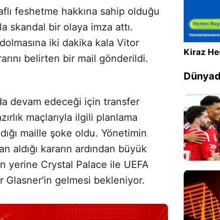
araflı feshetme hakkına sahip olduğu
a skandal bir olaya imza attı.
olmasına iki dakika kala Vitor
Kiraz He
rını belirten bir mail gönderildi.
Dünyada
da devam edeceği için transfer
ırlık maçlarıyla ilgili planlama
 aldığı maille şoke oldu. Yönetimin
an aldığı kararın ardından büyük
n yerine Crystal Palace ile UEFA
r Glasner'in gelmesi bekleniyor.