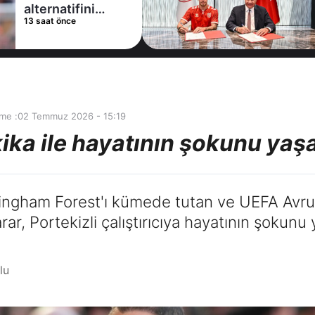
alternatifini
13 saat önce
Arsenal'de buldu
me :
02 Temmuz 2026 - 15:19
kika ile hayatının şokunu yaş
tingham Forest'ı kümede tutan ve UEFA Avrup
karar, Portekizli çalıştırıcıya hayatının şokunu 
lu