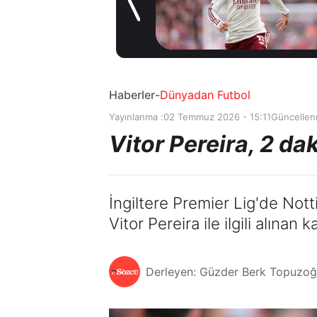
sözleşme
11 saat önce
imzaladı
Haberler
-
Dünyadan Futbol
Yayınlanma :
02 Temmuz 2026 - 15:11
Güncellen
Vitor Pereira, 2 da
İngiltere Premier Lig'de Not
Vitor Pereira ile ilgili alınan 
Derleyen: Güzder Berk Topuzoğ