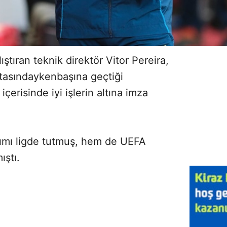
ştıran teknik direktör Vitor Pereira,
asındaykenbaşına geçtiği
çerisinde iyi işlerin altına imza
kımı ligde tutmuş, hem de UEFA
ıştı.
Sesi Aç