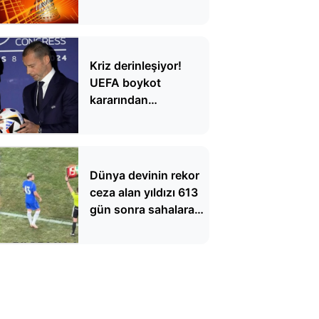
çevrildi
Kriz derinleşiyor!
UEFA boykot
kararından
vazgeçmiyor
Dünya devinin rekor
ceza alan yıldızı 613
gün sonra sahalara
döndü