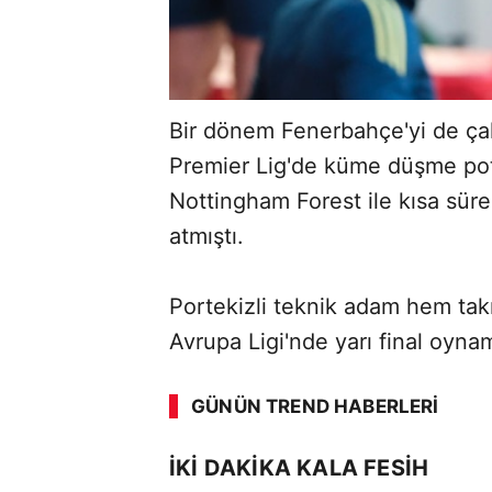
Bir dönem Fenerbahçe'yi de çalı
Premier Lig'de küme düşme pot
Nottingham Forest ile kısa süre i
atmıştı.
Portekizli teknik adam hem ta
Avrupa Ligi'nde yarı final oynam
ABERİ OKU
➜
GÜNÜN TREND HABERLERI
00:02
/ 09:08
İKİ DAKİKA KALA FESİH