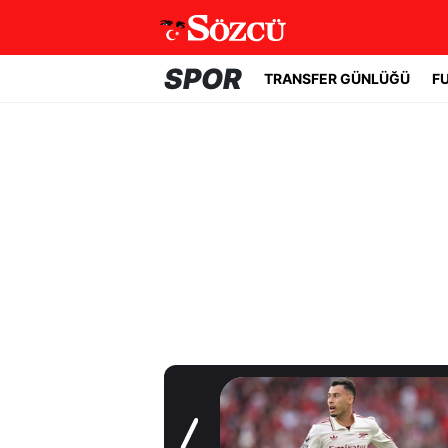
SPOR
TRANSFER GÜNLÜĞÜ
F
Transfer Günlüğü
Real Madrid yıldız
oyuncuyla 7 yıllık