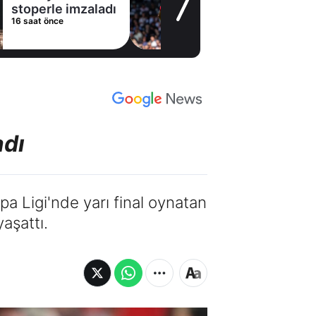
stoperle imzaladı
16 saat önce
adı
a Ligi'nde yarı final oynatan
yaşattı.