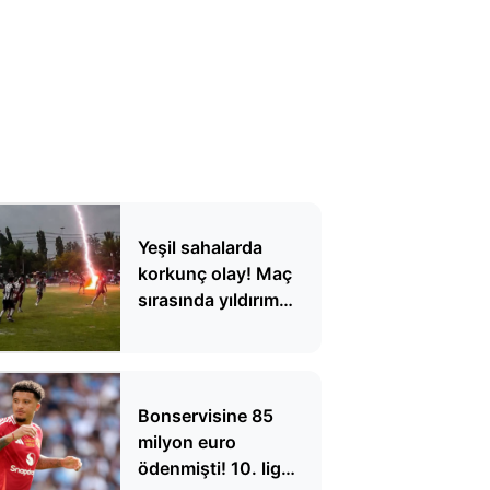
Yeşil sahalarda
korkunç olay! Maç
sırasında yıldırım
düştü, 1 futbolcu
hayatını kaybetti
Bonservisine 85
milyon euro
ödenmişti! 10. lig