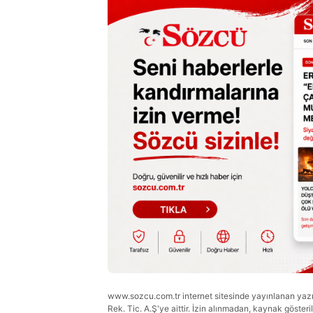
www.sozcu.com.tr internet sitesinde yayınlanan yazı, 
Rek. Tic. A.Ş'ye aittir. İzin alınmadan, kaynak gösteri