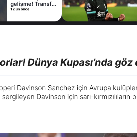
gelişme! Transfer
k
1 gün önce
1 
iptal oldu
k
Hi
A
yorlar! Dünya Kupası’nda göz
toperi Davinson Sanchez için Avrupa kulüple
sergileyen Davinson için sarı-kırmızılıların 