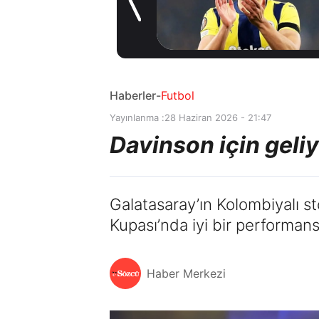
Coşkulu
1 gün önce
karşılama
Haberler
-
Futbol
Yayınlanma :
28 Haziran 2026 - 21:47
Davinson için geli
Galatasaray’ın Kolombiyalı s
Kupası’nda iyi bir performans 
Haber Merkezi