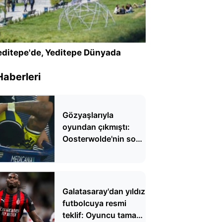
ditepe'de, Yeditepe Dünyada
Haberleri
Gözyaşlarıyla
oyundan çıkmıştı:
Oosterwolde'nin son
durumu belli oldu
Galatasaray'dan yıldız
futbolcuya resmi
teklif: Oyuncu tamam