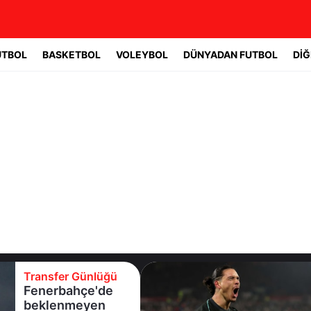
UTBOL
BASKETBOL
VOLEYBOL
DÜNYADAN FUTBOL
DİĞ
Transfer Günlüğü
T
Fenerbahçe'de
B
beklenmeyen
U