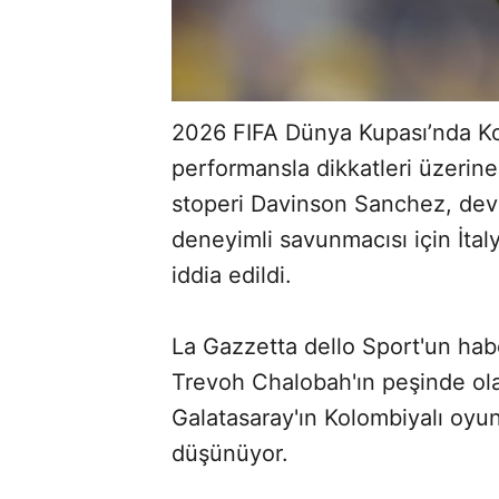
2026 FIFA Dünya Kupası’nda Ko
performansla dikkatleri üzerine
stoperi Davinson Sanchez, devle
deneyimli savunmacısı için İta
iddia edildi.
La Gazzetta dello Sport'un hab
Trevoh Chalobah'ın peşinde ola
Galatasaray'ın Kolombiyalı oy
ABERİ OKU
➜
düşünüyor.