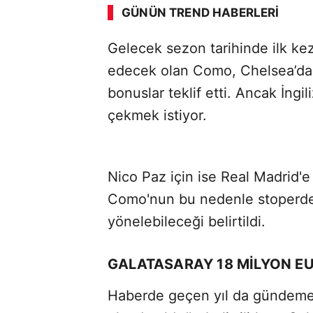
GÜNÜN TREND HABERLERI
Gelecek sezon tarihinde ilk ke
SÖZCÜ SON DAKİKA
edecek olan Como, Chelsea’dan
bonuslar teklif etti. Ancak İngi
çekmek istiyor.
Nico Paz için ise Real Madrid'
Como'nun bu nedenle stoperde 
yönelebileceği belirtildi.
GALATASARAY 18 MİLYON EU
Haberde geçen yıl da gündeme