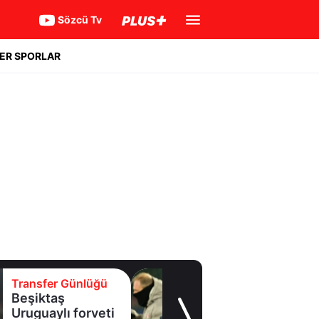
Sözcü Tv
ER SPORLAR
ransfer Günlüğü
Tran
eşiktaş
Batr
ruguaylı forveti
rau