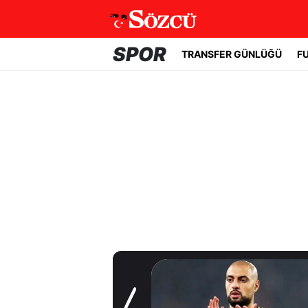
SPOR
TRANSFER GÜNLÜĞÜ
F
Transfer Günlüğü
Trabzonspor
Salah'a kavuştu!