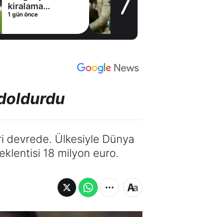
1 gün
iralama
gün önce
onusunda Al
lal ile anlaştı!
dım adım Nunez
 doldurdu
ri devrede. Ülkesiyle Dünya
beklentisi 18 milyon euro.