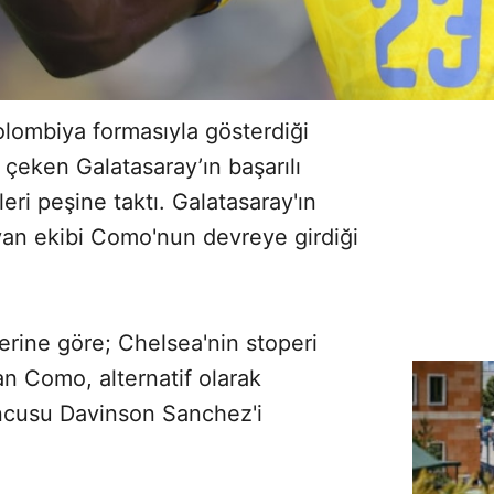
lombiya formasıyla gösterdiği
 çeken Galatasaray’ın başarılı
ri peşine taktı. Galatasaray'ın
lyan ekibi Como'nun devreye girdiği
erine göre; Chelsea'nin stoperi
n Como, alternatif olarak
uncusu Davinson Sanchez'i