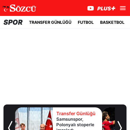
SPOR
TRANSFER GÜNLÜĞÜ
FUTBOL
BASKETBOL
lüğü
Transfer Günlüğü
Samsunspor,
Polonyalı stoperle