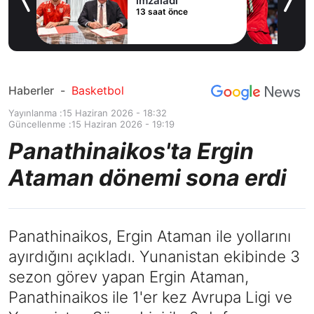
imzaladı
13 saat önce
du
Haberler
-
Basketbol
Yayınlanma :
15 Haziran 2026 - 18:32
Güncellenme :
15 Haziran 2026 - 19:19
Panathinaikos'ta Ergin
Ataman dönemi sona erdi
Panathinaikos, Ergin Ataman ile yollarını
ayırdığını açıkladı. Yunanistan ekibinde 3
sezon görev yapan Ergin Ataman,
Panathinaikos ile 1'er kez Avrupa Ligi ve