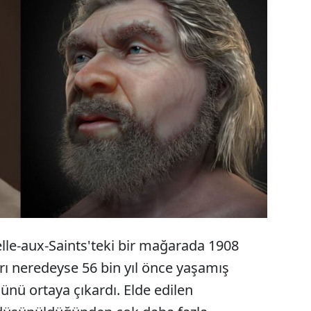
tırmacılar, yaklaşık 56 bin yıl önce yaşayan
ndertal erkeğinin görüntüsünü yeniden
turdular. Uzmanlar ortaya çıkan resimle şoke oldu.
lle-aux-Saints'teki bir mağarada 1908
ları neredeyse 56 bin yıl önce yaşamış
nü ortaya çıkardı. Elde edilen