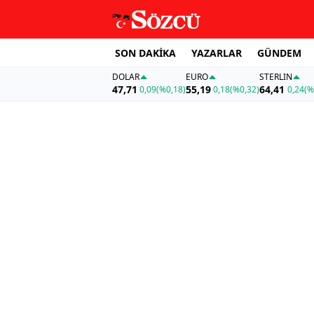
SON DAKİKA
YAZARLAR
GÜNDEM
DOLAR
EURO
STERLIN
47,71
55,19
64,41
0,09
(%0,18)
0,18
(%0,32)
0,24
(%