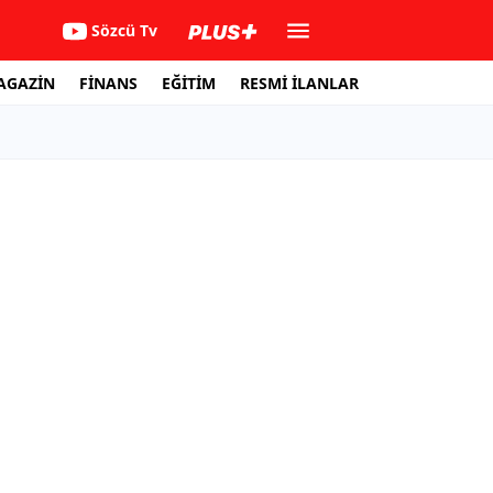
Sözcü Tv
AGAZİN
FİNANS
EĞİTİM
RESMİ İLANLAR