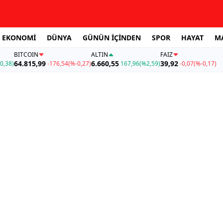
EKONOMİ
DÜNYA
GÜNÜN İÇİNDEN
SPOR
HAYAT
M
BITCOIN
ALTIN
FAİZ
64.815,99
6.660,55
39,92
0,38)
-176,54
(%-0,27)
167,96
(%2,59)
-0,07
(%-0,17)