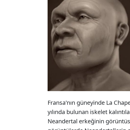
Araş
Nea
oluş
Fransa'nın güneyinde La Chape
yılında bulunan iskelet kalıntı
Neandertal erkeğinin görüntüsü