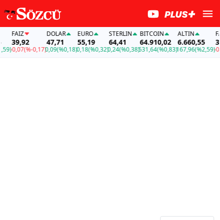
FAİZ
DOLAR
EURO
STERLIN
BITCOIN
ALTIN
FAİ
39,92
47,71
55,19
64,41
64.910,02
6.660,55
39
59)
-0,07
(%-0,17)
0,09
(%0,18)
0,18
(%0,32)
0,24
(%0,38)
531,64
(%0,83)
167,96
(%2,59)
-0,0