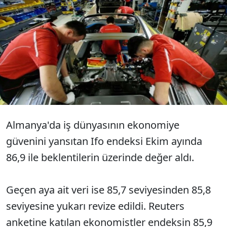
Almanya'nın Ifo güven endeksi
ekim ayında 86,9​ ile beklentilerin
üzerinde.
Almanya'da iş dünyasının ekonomiye
güvenini yansıtan Ifo endeksi Ekim ayında
86,9​​ ile beklentilerin üzerinde değer aldı.
Geçen aya ait veri ise 85,7 seviyesinden 85,8
seviyesine yukarı revize edildi​​. Reuters
anketine katılan ekonomistler endeksin 85,9​​