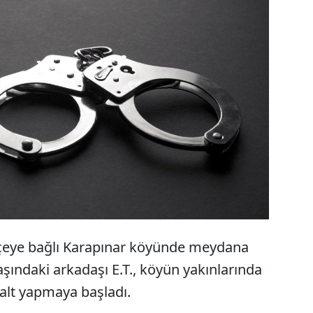
nin Balışeyh ilçesinde, Y.T., doldur boşalt yaptığı
hsatsız pompalı av tüfeğinin kazara ateş alması
anında bulunan arkadaşın öldürdü. 16 yaşındaki
uklandı.
lçeye bağlı Karapınar köyünde meydana
 yaşındaki arkadaşı E.T., köyün yakınlarında
alt yapmaya başladı.