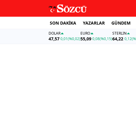
SON DAKİKA
YAZARLAR
GÜNDEM
DOLAR
EURO
STERLIN
47,57
55,09
64,22
0,01
(%0,02)
0,08
(%0,15)
0,12
(%