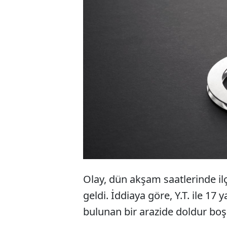
Kırıkkale'
sırada ru
sonucu y
çocuk tut
Olay, dün akşam saatlerinde i
geldi. İddiaya göre, Y.T. ile 17
bulunan bir arazide doldur boş