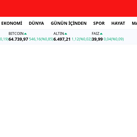
EKONOMİ
DÜNYA
GÜNÜN İÇİNDEN
SPOR
HAYAT
M
BITCOIN
ALTIN
FAİZ
64.739,97
6.497,21
39,99
0,19)
546,16
(%0,85)
1,12
(%0,02)
0,04
(%0,09)