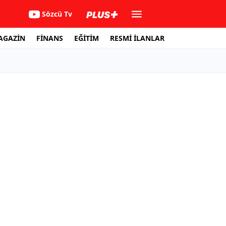
Sözcü Tv
AGAZİN
FİNANS
EĞİTİM
RESMİ İLANLAR