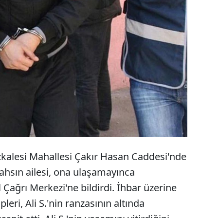
Mersin'in Erdemli ilçesinde, babasını boğarak
öldürdüğü iddia edilen şüpheli yakalanarak
tutuklandı.
zkalesi Mahallesi Çakır Hasan Caddesi'nde
 şahsın ailesi, ona ulaşamayınca
Çağrı Merkezi'ne bildirdi. İhbar üzerine
leri, Ali S.'nin ranzasının altında