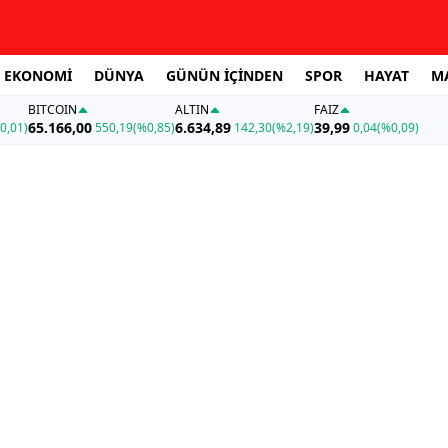
EKONOMİ
DÜNYA
GÜNÜN İÇİNDEN
SPOR
HAYAT
M
BITCOIN
ALTIN
FAİZ
65.166,00
6.634,89
39,99
0,01)
550,19
(%0,85)
142,30
(%2,19)
0,04
(%0,09)