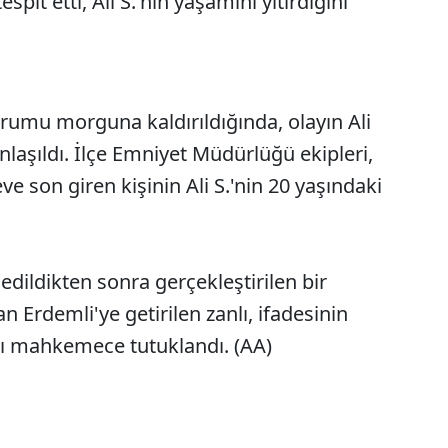
espit etti, Ali S.'nin yaşamını yitirdiğini
urumu morguna kaldırıldığında, olayın Ali
laşıldı. İlçe Emniyet Müdürlüğü ekipleri,
 eve son giren kişinin Ali S.'nin 20 yaşındaki
edildikten sonra gerçekleştirilen bir
 Erdemli'ye getirilen zanlı, ifadesinin
ğı mahkemece tutuklandı. (AA)