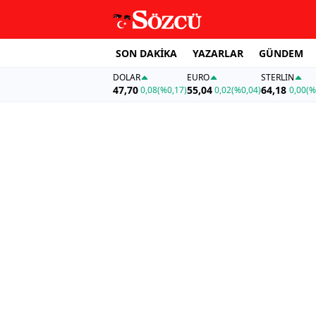
SON DAKİKA
YAZARLAR
GÜNDEM
DOLAR
EURO
STERLIN
47,70
55,04
64,18
0,08
(%0,17)
0,02
(%0,04)
0,00
(%