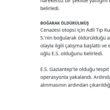
hareketsiz bir şekilde yattığını t
belirledi.
BOĞARAK ÖLDÜRÜLMÜŞ
Cenazesi otopsi için Adli Tıp K
S.'nin boğularak öldürüldüğü an
olayla ilgili çalışma başlattı ve
oğlu E.S. olduğunu belirledi.
E.S. Gaziantep'te olduğu tespit 
operasyonla yakalandı. Ardından
alınmasının ardından çıkarıldı