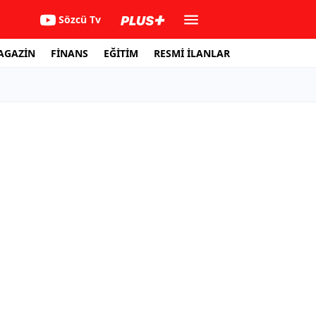
Sözcü Tv
AGAZİN
FİNANS
EĞİTİM
RESMİ İLANLAR