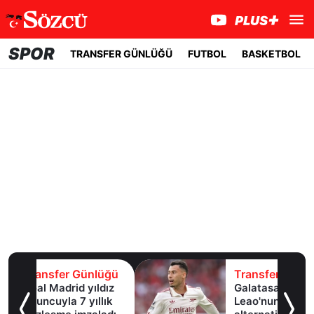
SPOR
TRANSFER GÜNLÜĞÜ
FUTBOL
BASKETBOL
lüğü
Transfer Günlüğü
ldız
Galatasaray
lık
Leao'nun