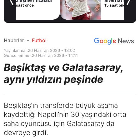
ladı
alternatifini
15 saat önce
Arsenal'de buldu
Haberler
-
Futbol
Yayınlanma :
26 Haziran 2026 - 13:02
Güncellenme :
26 Haziran 2026 - 14:11
Beşiktaş ve Galatasaray,
aynı yıldızın peşinde
Beşiktaş'ın transferde büyük aşama
kaydettiği Napoli’nin 30 yaşındaki orta
saha oyuncusu için Galatasaray da
devreye girdi.