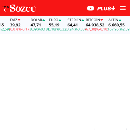
FAİZ
DOLAR
EURO
STERLIN
BITCOIN
ALTIN
FAİ
39,92
47,71
55,19
64,41
64.938,52
6.660,55
39
59)
-0,07
(%-0,17)
0,09
(%0,18)
0,18
(%0,32)
0,24
(%0,38)
-67,30
(%-0,10)
167,96
(%2,59)
-0,