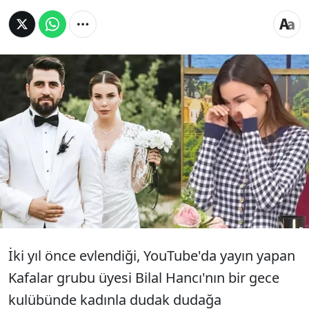
2021 yılında evlendiği Kafalar grubu üyesi Bilal
Hancı'nın başka bir kadınla öpüştüğü görüntüleri
ifşa eden fenomen Esin Çepni, konuk olduğu
programda ağladı. Çepni'yi izleyen Hancı ise
programa çiçek gönderdi ve özür diledi. Hancı,
Çepni ile 19 Temmuz'da boşandıklarını
görüntülerin de ilerleyen günlerde çekildiğini
belirtti.
İki yıl önce evlendiği, YouTube'da yayın yapan
Kafalar grubu üyesi Bilal Hancı'nın bir gece
kulübünde kadınla dudak dudağa