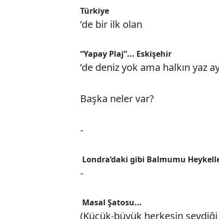
Türkiye
’de bir ilk olan
“Yapay Plaj”... Eskişehir
’de deniz yok ama halkın yaz ayl
Başka neler var?
-
Londra’daki gibi Balmumu Heykelle
-
Masal Şatosu...
(Küçük-büyük herkesin sevdiği e