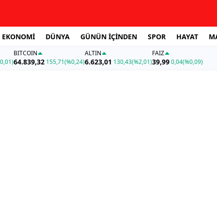
EKONOMİ
DÜNYA
GÜNÜN İÇİNDEN
SPOR
HAYAT
M
BITCOIN
ALTIN
FAİZ
64.839,32
6.623,01
39,99
0,01)
155,71
(%0,24)
130,43
(%2,01)
0,04
(%0,09)