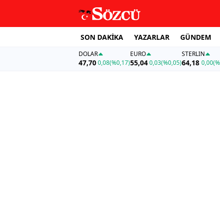
SON DAKİKA
YAZARLAR
GÜNDEM
DOLAR
EURO
STERLIN
47,70
55,04
64,18
0,08
(%0,17)
0,03
(%0,05)
0,00
(%