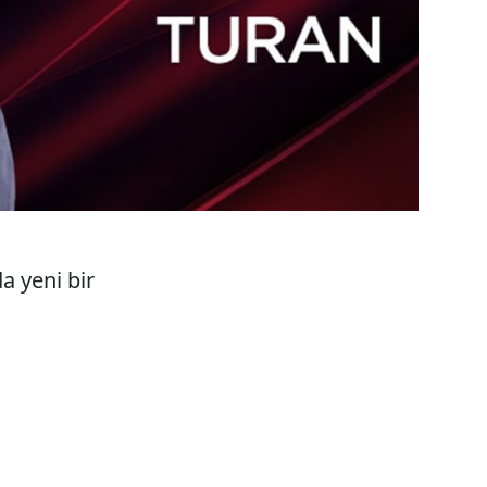
Büyükerşen
da yeni bir