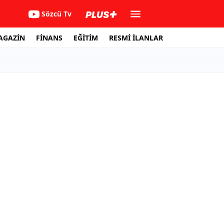
Sözcü Tv
AGAZİN
FİNANS
EĞİTİM
RESMİ İLANLAR