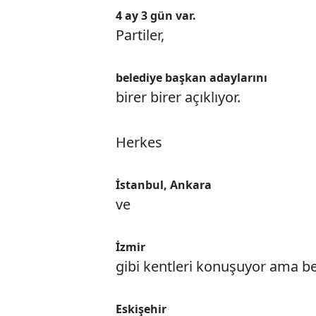
4 ay 3
gün var.
Partiler,
belediye başkan adaylarını
birer birer açıklıyor.
Herkes
İstanbul, Ankara
ve
İzmir
gibi kentleri konuşuyor ama b
Eskişehir