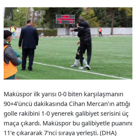
Maküspor ilk yarısı 0-0 biten karşılaşmanın
90+4'üncü dakikasında Cihan Mercan'ın attığı
golle rakibini 1-0 yenerek galibiyet serisini üç
maça çıkardı. Maküspor bu galibiyetle puanını
11'e çıkararak 7'nci sıraya yerleşti. (DHA)