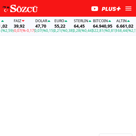
FAİZ
DOLAR
EURO
STERLIN
BITCOIN
ALTIN
02
39,92
47,70
55,22
64,45
64.940,95
6.661,02
2,59)
-0,07
(%-0,17)
0,07
(%0,15)
0,21
(%0,38)
0,28
(%0,44)
522,81
(%0,81)
168,44
(%2,59)
-