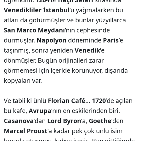
Venedikliler
İstanbul
’u yağmalarken bu
atları da götürmüşler ve bunlar yüzyıllarca
San Marco Meydanı
’nın
cephesinde
durmuşlar.
Napolyon
döneminde
Paris
’e
taşınmış, sonra yeniden
Venedik
’e
dönmüşler. Bugün orijinalleri zarar
görmemesi için içeride korunuyor, dışarıda
kopyaları var.
Ve tabii ki ünlü
Florian Café
…
1720
’de açılan
bu kafe,
Avrupa
’nın en eskilerinden biri.
Casanova
’dan
Lord Byron
’a,
Goethe
’den
Marcel Proust
’a kadar pek çok ünlü isim
burada oturmuş, kahve içmiş. Ben gittiğimde