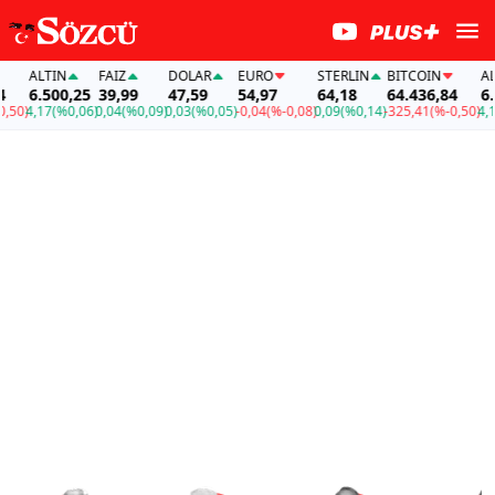
ALTIN
FAİZ
DOLAR
EURO
STERLIN
BITCOIN
ALTIN
6.500,25
39,99
47,59
54,97
64,18
64.436,84
6.500,
,17
(%0,06)
0,04
(%0,09)
0,03
(%0,05)
-0,04
(%-0,08)
0,09
(%0,14)
-325,41
(%-0,50)
4,17
(%0