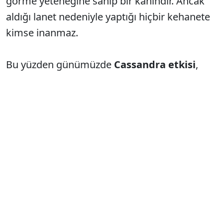
görme yeteneğine sahip bir kâhindir. Ancak
aldığı lanet nedeniyle yaptığı hiçbir kehanete
kimse inanmaz.
Bu yüzden günümüzde
Cassandra etkisi
,
haklı olduğu hâlde sürekli göz ardı edilen,
uyarıları ancak olaylar yaşandıktan sonra
doğrulanan kişileri tanımlamak için
kullanılıyor.
***
Bu kavramın kökeni
Yunan
mitolojisindeki
Cassandra
'ya dayanıyor.