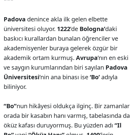
Padova
denince akla ilk gelen elbette
üniversitesi oluyor.
1222
’de
Bologna’
daki
baskıcı kurallardan bunalan öğrenciler ve
akademisyenler buraya gelerek özgür bir
akademik ortam kurmuş.
Avrupa
’nın en eski
ve saygın kurumlarından biri sayılan
Padova
Üniversitesi
’nin ana binası ise
‘Bo’
adıyla
biliniyor.
“Bo”
nun hikâyesi oldukça ilginç. Bir zamanlar
orada bir kasabın hanı varmış, tabelasında da
öküz kafası duruyormuş. Bu yüzden adı
“Il
Bo”
yani
“Öküz Hanı”
olmuş.
1400
’lerin