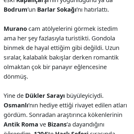
Bodrum
’un
Barlar Sokağı
’nı hatırlattı.
Murano
cam atölyelerini görmek istedim
ama her şey fazlasıyla turistikti. Gondola
binmek de hayal ettiğim gibi değildi. Uzun
sıralar, kalabalık bakışlar derken romantik
olmaktan çok bir panayır eğlencesine
dönmüş.
Yine de
Dükler Sarayı
büyüleyiciydi.
Osmanlı
’nın hediye ettiği rivayet edilen atları
gördüm. Sonradan araştırınca kökenlerinin
Antik Roma
ve
Bizans
’a dayandığını
öğrendim.
1204
’te
Haçlı Seferi
sırasında