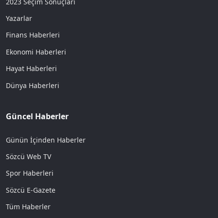
2023 Seçim Sonuçları
Yazarlar
Finans Haberleri
Ekonomi Haberleri
Hayat Haberleri
Dünya Haberleri
Güncel Haberler
Günün İçinden Haberler
Sözcü Web TV
Spor Haberleri
Sözcü E-Gazete
Tüm Haberler