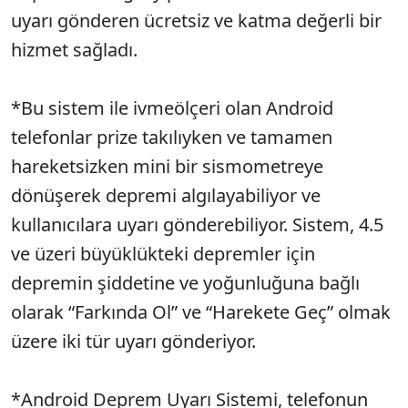
uyarı gönderen ücretsiz ve katma değerli bir
hizmet sağladı.
*Bu sistem ile ivmeölçeri olan Android
telefonlar prize takılıyken ve tamamen
hareketsizken mini bir sismometreye
dönüşerek depremi algılayabiliyor ve
kullanıcılara uyarı gönderebiliyor. Sistem, 4.5
ve üzeri büyüklükteki depremler için
depremin şiddetine ve yoğunluğuna bağlı
olarak “Farkında Ol” ve “Harekete Geç” olmak
üzere iki tür uyarı gönderiyor.
*Android Deprem Uyarı Sistemi, telefonun