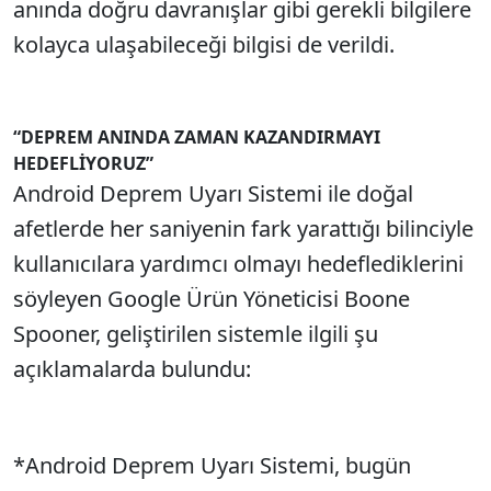
anında doğru davranışlar gibi gerekli bilgilere
kolayca ulaşabileceği bilgisi de verildi.
“DEPREM ANINDA ZAMAN KAZANDIRMAYI
HEDEFLİYORUZ”
Android Deprem Uyarı Sistemi ile doğal
afetlerde her saniyenin fark yarattığı bilinciyle
kullanıcılara yardımcı olmayı hedeflediklerini
söyleyen Google Ürün Yöneticisi Boone
Spooner, geliştirilen sistemle ilgili şu
açıklamalarda bulundu:
*Android Deprem Uyarı Sistemi, bugün