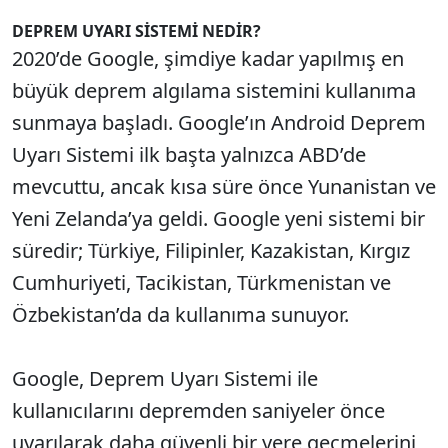
DEPREM UYARI SİSTEMİ NEDİR?
2020’de Google, şimdiye kadar yapılmış en
büyük deprem algılama sistemini kullanıma
sunmaya başladı. Google’ın Android Deprem
Uyarı Sistemi ilk başta yalnızca ABD’de
mevcuttu, ancak kısa süre önce Yunanistan ve
Yeni Zelanda’ya geldi. Google yeni sistemi bir
süredir; Türkiye, Filipinler, Kazakistan, Kırgız
Cumhuriyeti, Tacikistan, Türkmenistan ve
Özbekistan’da da kullanıma sunuyor.
Google, Deprem Uyarı Sistemi ile
kullanıcılarını depremden saniyeler önce
uyarılarak daha güvenli bir yere geçmelerini