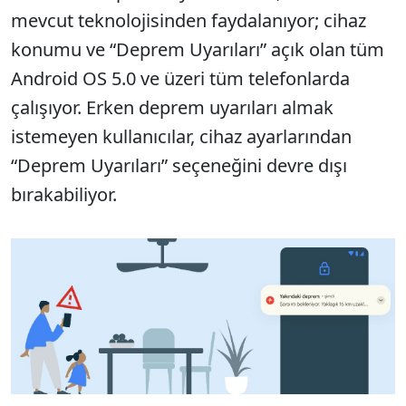
mevcut teknolojisinden faydalanıyor; cihaz
konumu ve “Deprem Uyarıları” açık olan tüm
Android OS 5.0 ve üzeri tüm telefonlarda
çalışıyor. Erken deprem uyarıları almak
istemeyen kullanıcılar, cihaz ayarlarından
“Deprem Uyarıları” seçeneğini devre dışı
bırakabiliyor.