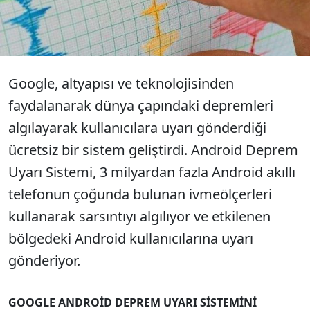
olarak göndermek için konumunuzu kullanıyor.
Google tarafından Android Deprem Uyarı Sistemi
basın toplantısı ile tanıtıldı.
Google, altyapısı ve teknolojisinden
faydalanarak dünya çapındaki depremleri
algılayarak kullanıcılara uyarı gönderdiği
ücretsiz bir sistem geliştirdi. Android Deprem
Uyarı Sistemi, 3 milyardan fazla Android akıllı
telefonun çoğunda bulunan ivmeölçerleri
kullanarak sarsıntıyı algılıyor ve etkilenen
bölgedeki Android kullanıcılarına uyarı
gönderiyor.
GOOGLE ANDROİD DEPREM UYARI SİSTEMİNİ