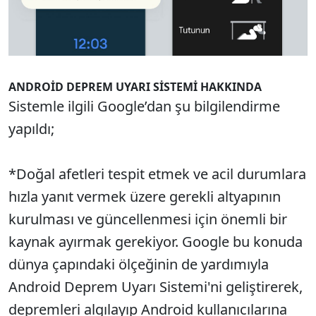
ANDROİD DEPREM UYARI SİSTEMİ HAKKINDA
Sistemle ilgili Google’dan şu bilgilendirme
yapıldı;
*Doğal afetleri tespit etmek ve acil durumlara
hızla yanıt vermek üzere gerekli altyapının
kurulması ve güncellenmesi için önemli bir
kaynak ayırmak gerekiyor. Google bu konuda
dünya çapındaki ölçeğinin de yardımıyla
Android Deprem Uyarı Sistemi'ni geliştirerek,
depremleri algılayıp Android kullanıcılarına