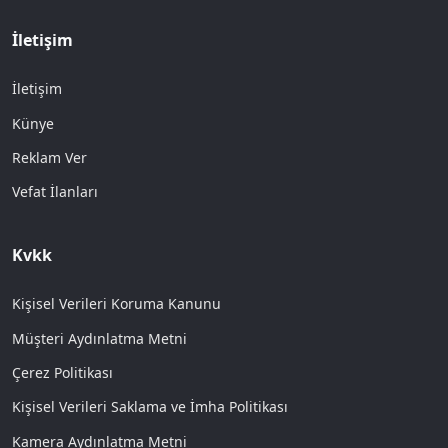
İletişim
İletişim
Künye
Reklam Ver
Vefat İlanları
Kvkk
Kişisel Verileri Koruma Kanunu
Müşteri Aydınlatma Metni
Çerez Politikası
Kişisel Verileri Saklama ve İmha Politikası
Kamera Aydınlatma Metni