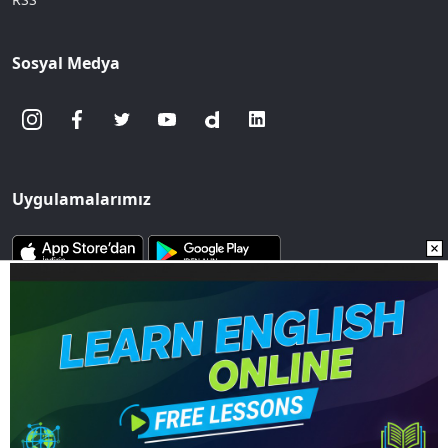
Sosyal Medya
Uygulamalarımız
www.sozcu.com.tr internet sitesinde yayınlanan yazı, haber ve
fotoğrafların her türlü telif hakkı Mega Ajans ve Rek. Tic. A.Ş'ye
aittir. İzin alınmadan, kaynak gösterilerek dahi
iktibas edilemez.
Copyright © 2023 - Tüm hakları saklıdır. Mega Ajans ve Rek.
Tic. A.Ş.