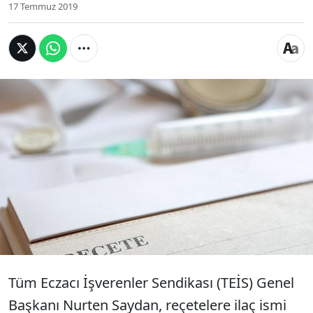
17 Temmuz 2019
TEİS Genel Başkanı Nurten Saydan, "İlaçta dışa
bağımlı olduğumuz sürece ilaç yokluğu,
bulunamaması gibi sorunlar her zaman
yaşanacaktır. Bu yüzden yerli ilaç üretimi ve
kullanımı bir an önce hızlandırılmalıdır. Bunun için
reçeteye ilaç ismi değil etken maddenin yazılması
uygulamasına bir an önce geçilmelidir"
açıklamasını yaptı.
Tüm Eczacı İşverenler Sendikası (TEİS) Genel
Başkanı Nurten Saydan, reçetelere ilaç ismi