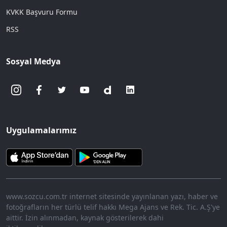
KVKK Başvuru Formu
RSS
Sosyal Medya
Uygulamalarımız
www.sozcu.com.tr internet sitesinde yayınlanan yazı, haber ve
fotoğrafların her türlü telif hakkı Mega Ajans ve Rek. Tic. A.Ş'ye
aittir. İzin alınmadan, kaynak gösterilerek dahi