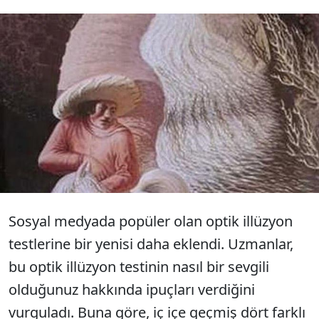
Kişisel gelişim platformu ve ilişki sitesi
Your Tango tarafından yayınlanan optik
illüzyon testi kısa sürede sosyal
medyada gündem oldu.
Sosyal medyada popüler olan optik illüzyon
testlerine bir yenisi daha eklendi. Uzmanlar,
bu optik illüzyon testinin nasıl bir sevgili
olduğunuz hakkında ipuçları verdiğini
vurguladı. Buna göre, iç içe geçmiş dört farklı