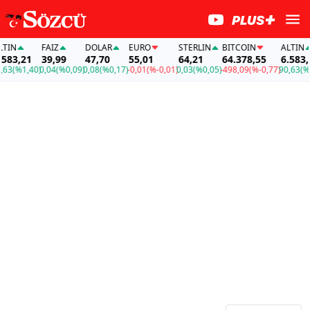
N
FAİZ
DOLAR
EURO
STERLIN
BITCOIN
ALTIN
3,21
39,99
47,70
55,01
64,21
64.378,55
6.583,21
(%1,40)
0,04
(%0,09)
0,08
(%0,17)
-0,01
(%-0,01)
0,03
(%0,05)
-498,09
(%-0,77)
90,63
(%1,40