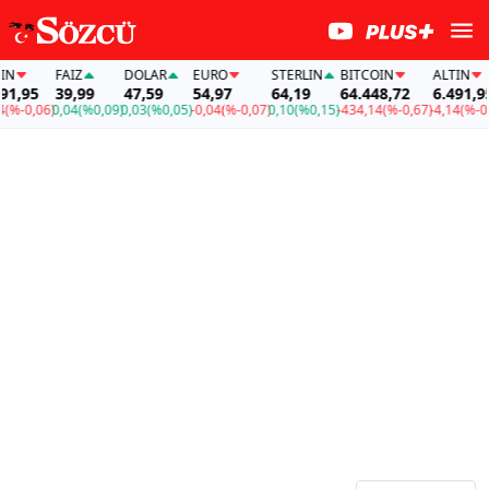
FAİZ
DOLAR
EURO
STERLIN
BITCOIN
ALTIN
F
5
39,99
47,59
54,97
64,19
64.448,72
6.491,95
3
,06)
0,04
(%0,09)
0,03
(%0,05)
-0,04
(%-0,07)
0,10
(%0,15)
-434,14
(%-0,67)
-4,14
(%-0,06)
0,