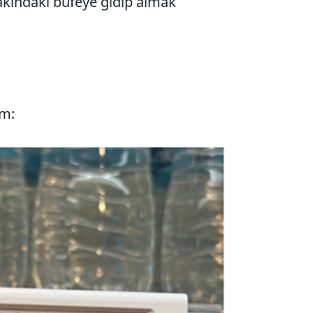
yakındaki büfeye gidip almak
ım: