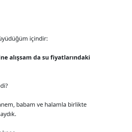
büyüdüğüm içindir:
ine alışsam da su fiyatlarındaki
di?
nnem, babam ve halamla birlikte
aydık.