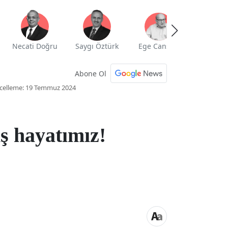
Necati Doğru
Saygı Öztürk
Ege Cansen
Yekta Güng
Abone Ol
celleme: 19 Temmuz 2024
ş hayatımız!