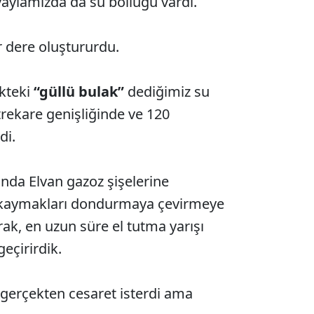
yaylamızda da su bolluğu vardı.
ir dere oluştururdu.
ikteki
“güllü bulak”
dediğimiz su
rekare genişliğinde ve 120
di.
anda Elvan gazoz şişelerine
 kaymakları dondurmaya çevirmeye
rak, en uzun süre el tutma yarışı
eçirirdik.
 gerçekten cesaret isterdi ama