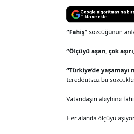
Google algoritmasına bır
Tıkla ve ekle
“Fahiş”
sözcüğünün anla
“Ölçüyü aşan, çok aşırı
“Türkiye’de yaşamayı na
tereddütsüz bu sözcükle 
Vatandaşın aleyhine fahi
Her alanda ölçüyü aşıyor