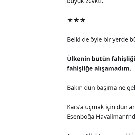
büyük zevkti.
★★★
Belki de öyle bir yerde 
Ülkenin bütün fahişliğ
fahişliğe alışamadım.
Bakın dün başıma ne gel
Kars’a uçmak için dün a
Esenboğa Havalimanı’nd