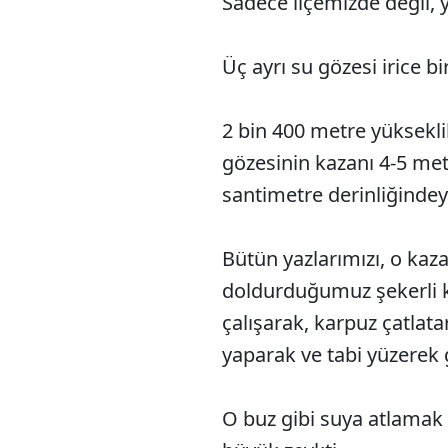
Sadece ilçemizde değil, 
Üç ayrı su gözesi irice b
2 bin 400 metre yüksekl
gözesinin kazanı 4-5 met
santimetre derinliğindey
Bütün yazlarımızı, o kaz
doldurduğumuz şekerli
çalışarak, karpuz çatlata
yaparak ve tabi yüzerek g
O buz gibi suya atlamak