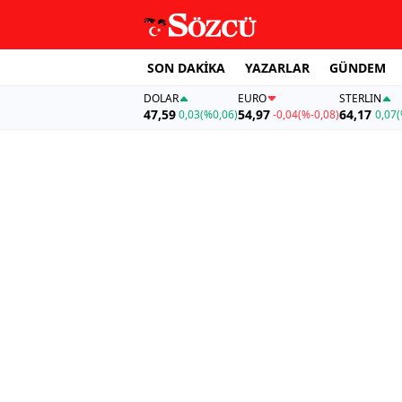
SON DAKİKA
YAZARLAR
GÜNDEM
DOLAR
EURO
STERLIN
47,59
54,97
64,17
0,03
(%0,06)
-0,04
(%-0,08)
0,07
(