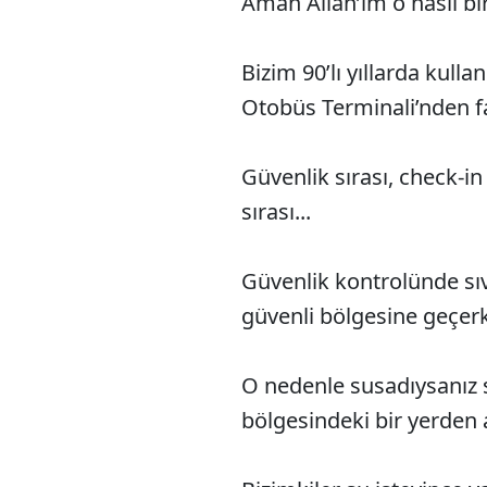
Aman Allah’ım o nasıl bi
Bizim 90’lı yıllarda kull
Otobüs Terminali’nden fa
Güvenlik sırası, check-in s
sırası...
Güvenlik kontrolünde sıv
güvenli bölgesine geçer
O nedenle susadıysanız 
bölgesindeki bir yerden 