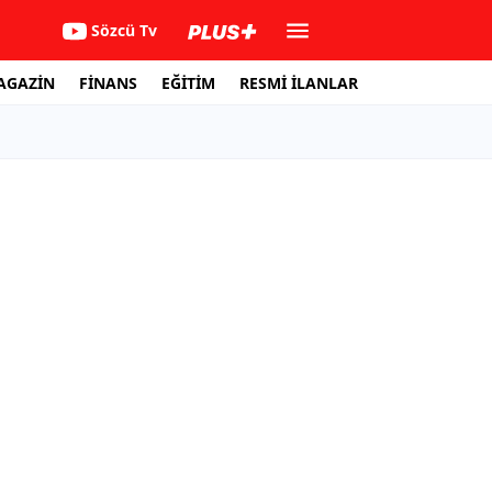
Sözcü Tv
AGAZİN
FİNANS
EĞİTİM
RESMİ İLANLAR