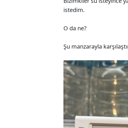
Bizimkiler su isteyince 
istedim.
O da ne?
Şu manzarayla karşılaşt