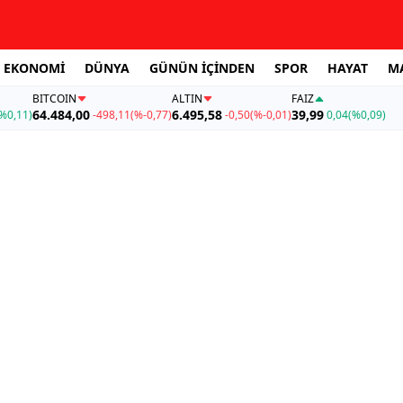
EKONOMİ
DÜNYA
GÜNÜN İÇİNDEN
SPOR
HAYAT
M
BITCOIN
ALTIN
FAİZ
64.484,00
6.495,58
39,99
%0,11)
-498,11
(%-0,77)
-0,50
(%-0,01)
0,04
(%0,09)