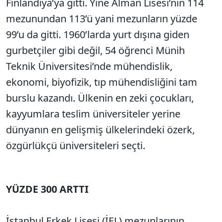
Finlandiya’ya gitti. Yine Alman Lisesi’nin 114
mezunundan 113’ü yani mezunların yüzde
99’u da gitti. 1960’larda yurt dışına giden
gurbetçiler gibi değil, 54 öğrenci Münih
Teknik Üniversitesi’nde mühendislik,
ekonomi, biyofizik, tıp mühendisliğini tam
burslu kazandı. Ülkenin en zeki çocukları,
kayyumlara teslim üniversiteler yerine
dünyanın en gelişmiş ülkelerindeki özerk,
özgürlükçü üniversiteleri seçti.
YÜZDE 300 ARTTI
İstanbul Erkek Lisesi (İEL) mezunlarının,