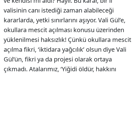
ve kendisi mi aldı? Hayır. Bu karar, bir il
valisinin canı istediği zaman alabileceği
kararlarda, yetki sınırlarını aşıyor. Vali Gül’e,
okullara mescit açılması konusu üzerinden
yüklenilmesi haksızlık! Çünkü okullara mescit
açılma fikri, ‘iktidara yağcılık’ olsun diye Vali
Gül’ün, fikri ya da projesi olarak ortaya
çıkmadı. Atalarımız, ‘Yiğidi öldür, hakkını
yeme!’ der. Okullara mescit açılma kararını
AKP’nin 4. Milli Eğitim Bakanı İsmet Yılmaz ve
Cumhurbaşkanı Erdoğan bundan tam 10 yıl
önce imzaladı. AKP’nin ilk 10 yılındaki hararetli
AB gösterisi epey zaman önce bitti. AB’den
uzaklaşan AKP, ‘eşitlik’ ardına saklandı.