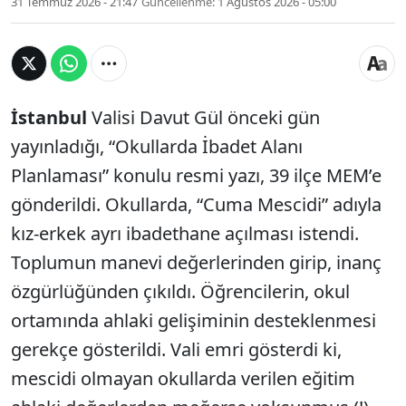
31 Temmuz 2026 - 21:47
Güncellenme:
1 Ağustos 2026 - 05:00
İstanbul
Valisi Davut Gül önceki gün
yayınladığı, “Okullarda İbadet Alanı
Planlaması” konulu resmi yazı, 39 ilçe MEM’e
gönderildi. Okullarda, “Cuma Mescidi” adıyla
kız-erkek ayrı ibadethane açılması istendi.
Toplumun manevi değerlerinden girip, inanç
özgürlüğünden çıkıldı. Öğrencilerin, okul
ortamında ahlaki gelişiminin desteklenmesi
gerekçe gösterildi. Vali emri gösterdi ki,
mescidi olmayan okullarda verilen eğitim