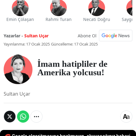
Emin Çölaşan
Rahmi Turan
Necati Doğru
Saygı 
Abone Ol
Yazarlar -
Sultan Uçar
Yayınlanma: 17 Ocak 2025
Güncelleme: 17 Ocak 2025
İmam hatipliler de
Amerika yolcusu!
Sultan Uçar
Google algoritmasına bırakmayın, okuyacağınız haberi