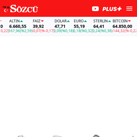
ALTIN
FAİZ
DOLAR
EURO
STERLIN
BITCOIN
ALT
6.660,55
39,92
47,71
55,19
64,41
64.850,00
6.6
)
167,96
(%2,59)
-0,07
(%-0,17)
0,09
(%0,18)
0,18
(%0,32)
0,24
(%0,38)
-144,32
(%-0,22)
167