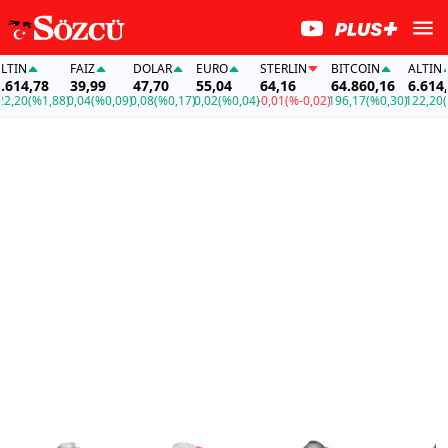
N
FAİZ
DOLAR
EURO
STERLIN
BITCOIN
ALTIN
4,78
39,99
47,70
55,04
64,16
64.860,16
6.614,78
0
(%1,88)
0,04
(%0,09)
0,08
(%0,17)
0,02
(%0,04)
-0,01
(%-0,02)
196,17
(%0,30)
122,20
(%1,