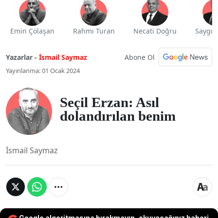
Emin Çölaşan
Rahmi Turan
Necati Doğru
Saygı 
Abone Ol
Yazarlar -
İsmail Saymaz
Yayınlanma: 01 Ocak 2024
Seçil Erzan: Asıl
dolandırılan benim
İsmail Saymaz
Google algoritmasına bırakmayın, okuyacağınız haberi