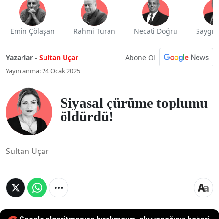
Emin Çölaşan
Rahmi Turan
Necati Doğru
Saygı 
Abone Ol
Yazarlar -
Sultan Uçar
Yayınlanma: 24 Ocak 2025
Siyasal çürüme toplumu
öldürdü!
Sultan Uçar
Google algoritmasına bırakmayın, okuyacağınız haberi