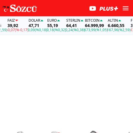
FAİZ
DOLAR
EURO
STERLIN
BITCOIN
ALTIN
FAİZ
39,92
47,71
55,19
64,41
64.999,99
6.660,55
39,9
-0,07
(%-0,17)
0,09
(%0,18)
0,18
(%0,32)
0,24
(%0,38)
673,99
(%1,05)
167,96
(%2,59)
-0,07
(