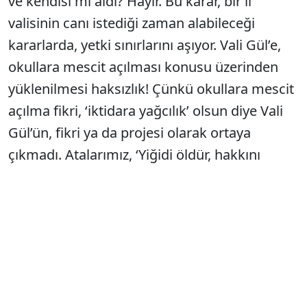
ve kendisi mi aldı? Hayır. Bu karar, bir il
valisinin canı istediği zaman alabileceği
kararlarda, yetki sınırlarını aşıyor. Vali Gül’e,
okullara mescit açılması konusu üzerinden
yüklenilmesi haksızlık! Çünkü okullara mescit
açılma fikri, ‘iktidara yağcılık’ olsun diye Vali
Gül’ün, fikri ya da projesi olarak ortaya
çıkmadı. Atalarımız, ‘Yiğidi öldür, hakkını
yeme!’ der. Okullara mescit açılma kararını
AKP’nin 4. Milli Eğitim Bakanı İsmet Yılmaz ve
Cumhurbaşkanı Erdoğan bundan tam 10 yıl
önce imzaladı. AKP’nin ilk 10 yılındaki hararetli
AB gösterisi epey zaman önce bitti. AB’den
uzaklaşan AKP, ‘eşitlik’ ardına saklandı.