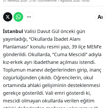
31 Temmuz 2026 - 21:47
Güncellenme:
1 Ağustos 2026 - 05:00
İstanbul
Valisi Davut Gül önceki gün
yayınladığı, “Okullarda İbadet Alanı
Planlaması” konulu resmi yazı, 39 ilçe MEM’e
gönderildi. Okullarda, “Cuma Mescidi” adıyla
kız-erkek ayrı ibadethane açılması istendi.
Toplumun manevi değerlerinden girip, inanç
özgürlüğünden çıkıldı. Öğrencilerin, okul
ortamında ahlaki gelişiminin desteklenmesi
gerekçe gösterildi. Vali emri gösterdi ki,
mescidi olmayan okullarda verilen eğitim