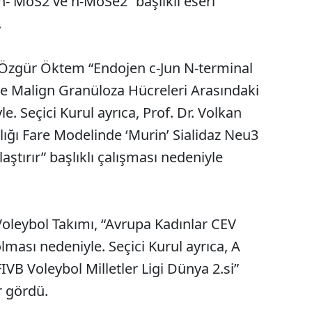
- MoS2 ve h-MoSe2” başlıklı eseri
.
. Özgür Öktem “Endojen c-Jun N-terminal
 ve Malign Granüloza Hücreleri Arasındaki
le. Seçici Kurul ayrıca, Prof. Dr. Volkan
lığı Fare Modelinde ‘Murin’ Sialidaz Neu3
aştırır” başlıklı çalışması nedeniyle
oleybol Takımı, “Avrupa Kadınlar CEV
ması nedeniyle. Seçici Kurul ayrıca, A
FIVB Voleybol Milletler Ligi Dünya 2.si”
r gördü.