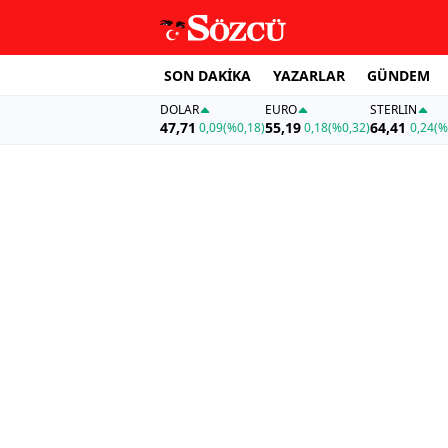
SON DAKİKA
YAZARLAR
GÜNDEM
DOLAR
EURO
STERLIN
47,71
55,19
64,41
0,09
(%0,18)
0,18
(%0,32)
0,24
(%