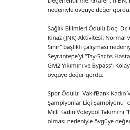
Değerlendirme: Grafen, h-BN, h
nedeniyle övgüye değer gördü
Sağlık Bilimleri Ödülü Doç. Dr
Kinaz (JNK) Aktivitesi: Normal
Sınır” başlıklı çalışması nedeniy
Seyrantepe’yi “Tay-Sachs Hasta
GM2 Yıkımını ve Bypass’ı Kolayl
övgüye değer gördü.
Spor Ödülü: VakıfBank Kadın V
Şampiyonlar Ligi Şampiyonu” ol
Milli Kadın Voleybol Takımı’nı “
olması nedeniyle övgüye değe