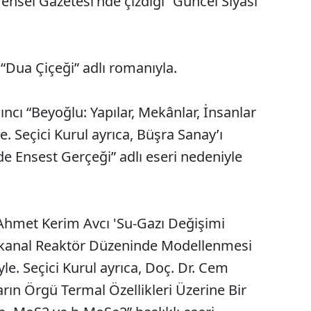
rensel Gazetesi'nde çizdiği “Güncel Siyasi”
Dua Çiçeği” adlı romanıyla.
ıncı “Beyoğlu: Yapılar, Mekânlar, İnsanlar
e. Seçici Kurul ayrıca, Büşra Sanay’ı
e Ensest Gerçeği” adlı eseri nedeniyle
. Ahmet Kerim Avcı 'Su-Gazı Değişimi
krokanal Reaktör Düzeninde Modellenmesi
yle. Seçici Kurul ayrıca, Doç. Dr. Cem
arın Örgü Termal Özellikleri Üzerine Bir