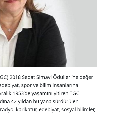
kurucu başkanı Sedat Simavi adına düzenlenen
ler sahiplerini buldu. Bu yılki Gazetecilik Ödülü'ne
ü yazarı Çiğdem Toker layık görüldü.
TGC) 2018 Sedat Simavi Ödülleri’ne değer
edebiyat, spor ve bilim insanlarına
 Aralık 1953’de yaşamını yitiren TGC
dına 42 yıldan bu yana sürdürülen
 radyo, karikatür, edebiyat, sosyal bilimler,