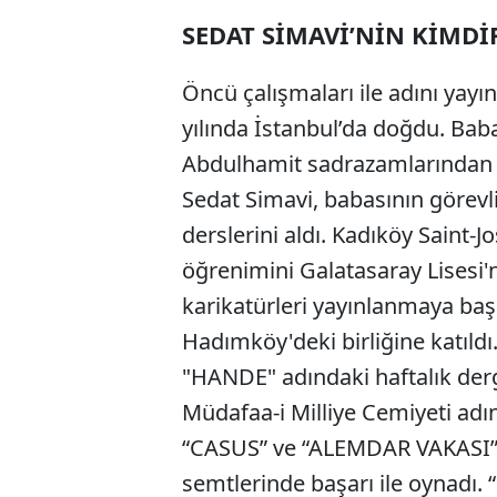
SEDAT SİMAVİ’NİN KİMDİ
Öncü çalışmaları ile adını yayı
yılında İstanbul’da doğdu. Bab
Abdulhamit sadrazamlarından Sa
Sedat Simavi, babasının görevl
derslerini aldı. Kadıköy Saint-
öğrenimini Galatasaray Lisesi'
karikatürleri yayınlanmaya baş
Hadımköy'deki birliğine katıldı
"HANDE" adındaki haftalık dergi
Müdafaa-i Milliye Cemiyeti adın
“CASUS” ve “ALEMDAR VAKASI” fi
semtlerinde başarı ile oynadı. 