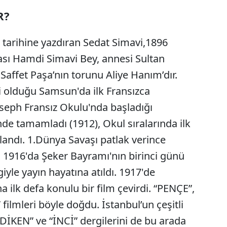
R?
n tarihine yazdıran Sedat Simavi,1896
ası Hamdi Simavi Bey, annesi Sultan
ffet Paşa’nın torunu Aliye Hanım’dır.
i olduğu Samsun'da ilk Fransızca
Joseph Fransız Okulu'nda başladığı
nde tamamladı (1912), Okul sıralarında ilk
landı. 1.Dünya Savaşı patlak verince
. 1916'da Şeker Bayramı'nın birinci günü
yle yayın hayatına atıldı. 1917'de
a ilk defa konulu bir film çevirdi. “PENÇE”,
lmleri böyle doğdu. İstanbul’un çeşitli
“DİKEN” ve “İNCİ” dergilerini de bu arada