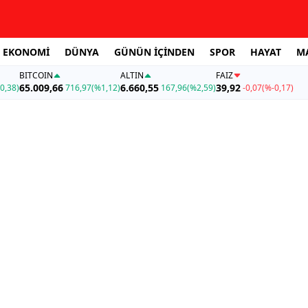
EKONOMİ
DÜNYA
GÜNÜN İÇİNDEN
SPOR
HAYAT
M
BITCOIN
ALTIN
FAİZ
65.009,66
6.660,55
39,92
0,38)
716,97
(%1,12)
167,96
(%2,59)
-0,07
(%-0,17)