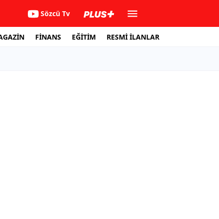
Sözcü Tv
AGAZİN
FİNANS
EĞİTİM
RESMİ İLANLAR