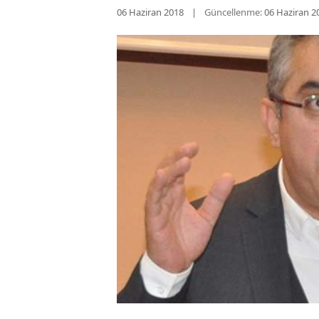
06 Haziran 2018
Güncellenme:
06 Haziran 2
Cumhurbaşkanlı
seçimlerinde pa
durumunda yeni 
Haberin yayımla
böyle bir ifade k