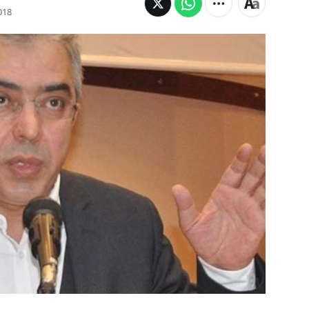
018
ğı Başdanışmanı Mehmet Uçum 24 Haziran
rlamentoda muhalefetin üstünlük sağlaması
seçimlerin gündeme gelebileceğini söyledi.
nmasının ardından yeni bir açıklama yapan Uçum,
ullanmadığını ileri sürdü.