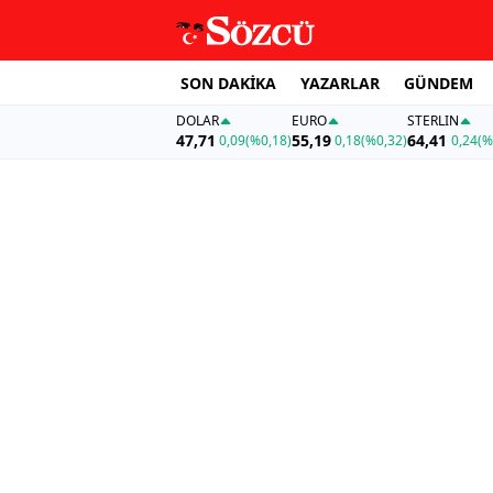
SON DAKİKA
YAZARLAR
GÜNDEM
DOLAR
EURO
STERLIN
47,71
55,19
64,41
0,09
(%0,18)
0,18
(%0,32)
0,24
(%