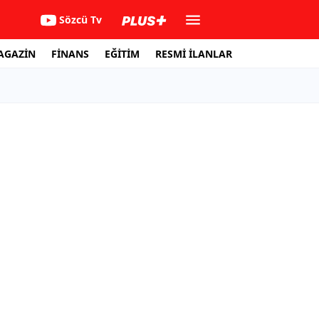
Sözcü Tv
AGAZİN
FİNANS
EĞİTİM
RESMİ İLANLAR