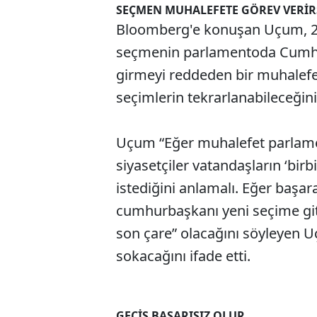
SEÇMEN MUHALEFETE GÖREV VERİR
Bloomberg'e konuşan Uçum, 24
seçmenin parlamentoda Cumhurb
girmeyi reddeden bir muhalef
seçimlerin tekrarlanabileceğini 
Uçum “Eğer muhalefet parlamen
siyasetçiler vatandaşların ‘birb
istediğini anlamalı. Eğer başa
cumhurbaşkanı yeni seçime git
son çare” olacağını söyleyen 
sokacağını ifade etti.
GEÇİŞ BAŞARISIZ OLUR