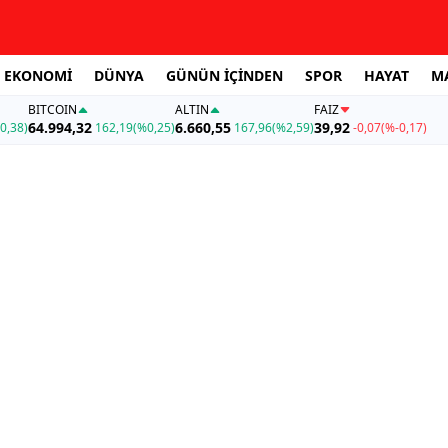
EKONOMİ
DÜNYA
GÜNÜN İÇİNDEN
SPOR
HAYAT
M
BITCOIN
ALTIN
FAİZ
64.994,32
6.660,55
39,92
0,38)
162,19
(%0,25)
167,96
(%2,59)
-0,07
(%-0,17)