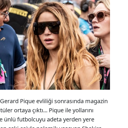
rdır birlikte olduğu futbolcu Gerard Pique ile
ayıran Kolombiyalı şarkıcı Shakira, dünyaca ünlü
ruise ile görüntülendi... Bulvar gazeteleri çiftin
şladıklarını duyurdu.
a-Gerard Pique evliliği sonrasında magazin
er ortaya çıktı... Pique ile yollarını
ile ünlü futbolcuyu adeta yerden yere