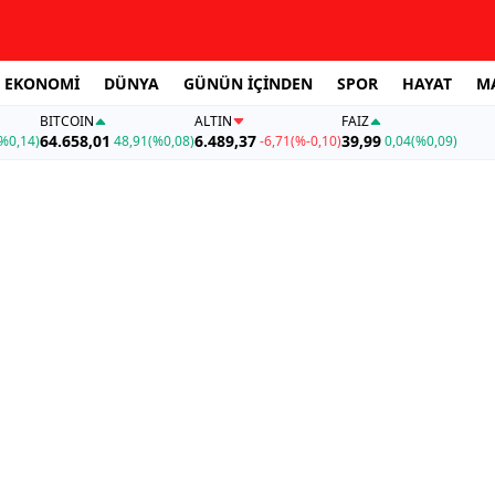
EKONOMİ
DÜNYA
GÜNÜN İÇİNDEN
SPOR
HAYAT
M
BITCOIN
ALTIN
FAİZ
64.658,01
6.489,37
39,99
%0,14)
48,91
(%0,08)
-6,71
(%-0,10)
0,04
(%0,09)