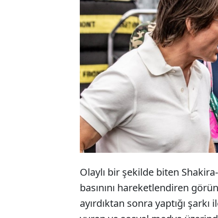
Uzun yılla
yollarını 
aktör Tom C
çıkmaya ba
Olaylı bir şekilde biten Shakir
basınını hareketlendiren görüntül
ayırdıktan sonra yaptığı şarkı 