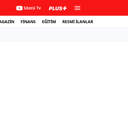
Sözcü Tv
AGAZİN
FİNANS
EĞİTİM
RESMİ İLANLAR