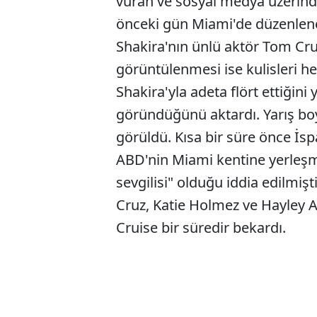
vuran ve sosyal medya üzerind
önceki gün Miami'de düzenlene
Shakira'nın ünlü aktör Tom Cruis
görüntülenmesi ise kulisleri h
Shakira'yla adeta flört ettiğini
göründüğünü aktardı. Yarış boy
görüldü. Kısa bir süre önce İsp
ABD'nin Miami kentine yerleşmi
sevgilisi" olduğu iddia edilmi
Cruz, Katie Holmez ve Hayley At
Cruise bir süredir bekardı.