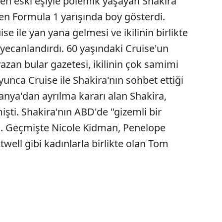
en eski eşiyle polemik yaşayan Shakira
n Formula 1 yarışında boy gösterdi.
e ile yan yana gelmesi ve ikilinin birlikte
eyecanlandırdı. 60 yaşındaki Cruise'un
 yazan bular gazetesi, ikilinin çok samimi
unca Cruise ile Shakira'nın sohbet ettiği
anya'dan ayrılma kararı alan Shakira,
şti. Shakira'nın ABD'de "gizemli bir
şti. Geçmişte Nicole Kidman, Penelope
well gibi kadınlarla birlikte olan Tom