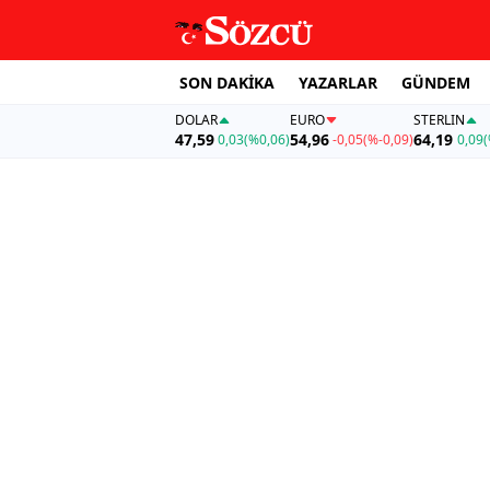
SON DAKİKA
YAZARLAR
GÜNDEM
DOLAR
EURO
STERLIN
47,59
54,96
64,19
0,03
(%0,06)
-0,05
(%-0,09)
0,09
(