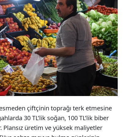
aliyetler nedeniyle bolluk tezgahlarda ucuzluk
ecek. Türkiye bu yaz hem arz sorunu hem de hava
nedeni ile özellikle patates ve soğanda krizli bir
rebilir.
kesmeden çiftçinin toprağı terk etmesine
ahlarda 30 TL’lik soğan, 100 TL’lik biber
or. Plansız üretim ve yüksek maliyetler