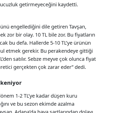
ucuzluk getirmeyeceğini kaydetti.
ünü engellediğini dile getiren Tavşan,
k zor bir olay. 10 TL bile zor. Bu fiyatların
lacak bu defa. Hallerde 5-10 TL’ye ürünün
bul etmek gerekir. Bu perakendeye gittiği
L’den satılır. Sebze meyve çok olunca fiyat
retici gerçekten çok zarar eder” dedi.
ükeniyor
önem 1-2 TL’ye kadar düşen kuru
dığını ve bu sezon ekimde azalma
vşan, Adana’da hava şartlarından dolayı