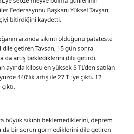
0 TL’ye sebze meyve bulma günlerinin
ciler Federasyonu Başkanı Yüksel Tavşan,
çiyi bitirdiğini kaydetti.
soğanın arzında sıkıntı olduğunu patateste
ini dile getiren Tavşan, 15 gün sonra
 da artış beklediklerini dile getirdi.
an ayında kilosu en yüksek 5 TL’den satılan
de 440’lık artış ile 27 TL’ye çıktı. 12
çıktı.
a büyük sıkıntı beklemediklerini, deprem
 da bir sorun görmediklerini dile getiren