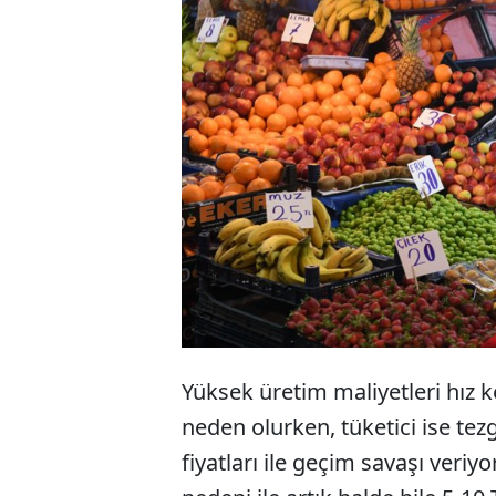
Yüksek m
getirmey
şartları 
döneme gi
Yüksek üretim maliyetleri hız 
neden olurken, tüketici ise tezg
fiyatları ile geçim savaşı veriy