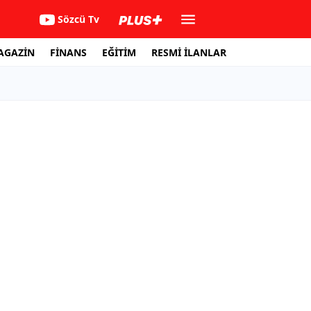
Sözcü Tv
AGAZİN
FİNANS
EĞİTİM
RESMİ İLANLAR