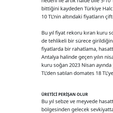
nedeni ile artık halde bile 5-1
bittiğini kaydeden Türkiye Hal
10 TL’nin altındaki fiyatların çift
Bu yıl fiyat rekoru kıran kuru 
de tehlikeli bir sürece girildiğ
fiyatlarda bir rahatlama, hasatta
Antalya halinde geçen yılın nis
kuru soğan 2023 Nisan ayında yüz
TL’den satılan domates 18 TL’ye 
ÜRETİCİ PERİŞAN OLUR
Bu yıl sebze ve meyvede hasatt
bölgesinden gelecek sevkiyatta