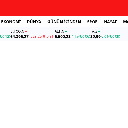
EKONOMİ
DÜNYA
GÜNÜN İÇİNDEN
SPOR
HAYAT
M
BITCOIN
ALTIN
FAİZ
64.396,27
6.500,23
39,99
%0,12)
-523,52
(%-0,81)
4,15
(%0,06)
0,04
(%0,09)