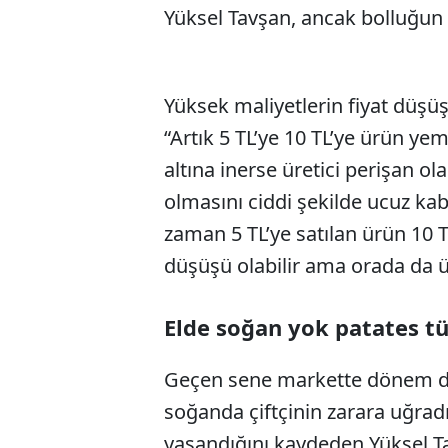
Yüksel Tavşan, ancak bolluğun 
Yüksek maliyetlerin fiyat düşüş
“Artık 5 TL’ye 10 TL’ye ürün yeme
altına inerse üretici perişan o
olmasını ciddi şekilde ucuz ka
zaman 5 TL’ye satılan ürün 10 T
düşüşü olabilir ama orada da ü
Elde soğan yok patates t
Geçen sene markette dönem d
soğanda çiftçinin zarara uğra
yaşandığını kaydeden Yüksel Ta