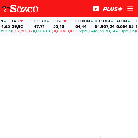
FAİZ
DOLAR
EURO
STERLIN
BITCOIN
ALTIN
FAİ
,65
39,92
47,71
55,18
64,44
64.967,24
6.664,65
39
0,06)
-0,07
(%-0,17)
0,00
(%0,01)
-0,01
(%-0,01)
0,02
(%0,04)
89,38
(%0,14)
4,10
(%0,06)
-0,0