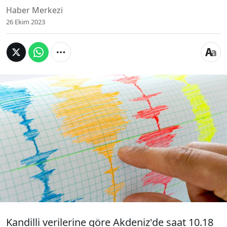
Haber Merkezi
26 Ekim 2023
Akdeniz açıklarında 6 dakika arayla 4.0 ve 4.1
büyüklüğünde iki deprem meydana geldi. Kandilli
Rasathanesi verilerine göre merkez üssü Girit
adası olan depremlerin derinliği 5 km olarak
belirlendi. Son depremler hakkındaki tüm bilgiler
Kandilli Rasathanesi ve AFAD tarafından
paylaşılmaya devam ediyor.
Kandilli verilerine göre Akdeniz'de saat 10.18