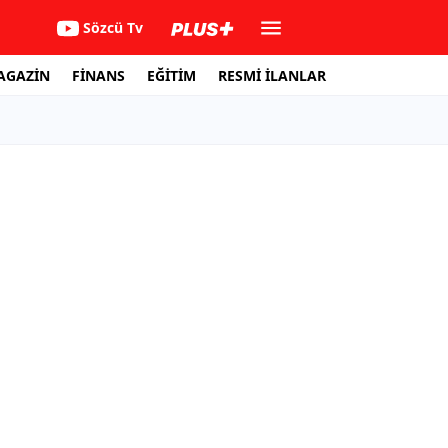
Sözcü Tv
AGAZİN
FİNANS
EĞİTİM
RESMİ İLANLAR