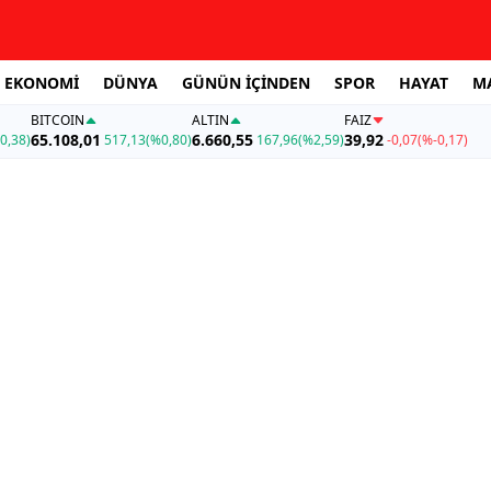
EKONOMİ
DÜNYA
GÜNÜN İÇİNDEN
SPOR
HAYAT
M
BITCOIN
ALTIN
FAİZ
65.108,01
6.660,55
39,92
0,38)
517,13
(%0,80)
167,96
(%2,59)
-0,07
(%-0,17)