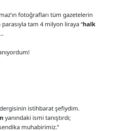
maz’ın fotoğrafları tüm gazetelerin
parasıyla tam 4 milyon liraya “
halk
..
tanıyordum!
ergisinin istihbarat şefiydim.
ın
yanındaki ismi tanıştırdı;
 sendika muhabirimiz.”