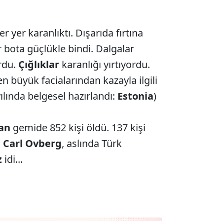
r yer karanlıktı. Dışarıda fırtına
ir bota güçlükle bindi. Dalgalar
ordu.
Çığlıklar
karanlığı yırtıyordu.
n büyük facialarından kazayla ilgili
ılında belgesel hazırlandı:
Estonia
)
lan
gemide 852 kişi öldü. 137 kişi
n
Carl Ovberg
, aslında Türk
z
idi...