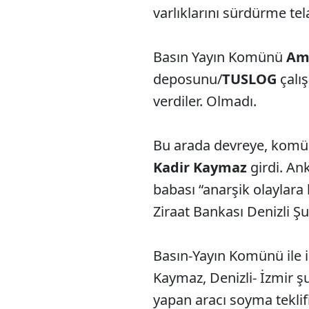
varlıklarını sürdürme tel
Basın Yayın Komünü
Am
deposunu/
TUSLOG
çalı
verdiler. Olmadı.
Bu arada devreye, komü
Kadir Kaymaz
girdi. An
babası “anarşik olaylara
Ziraat Bankası Denizli Şub
Basın-Yayın Komünü ile 
Kaymaz, Denizli- İzmir şu
yapan aracı soyma teklifin