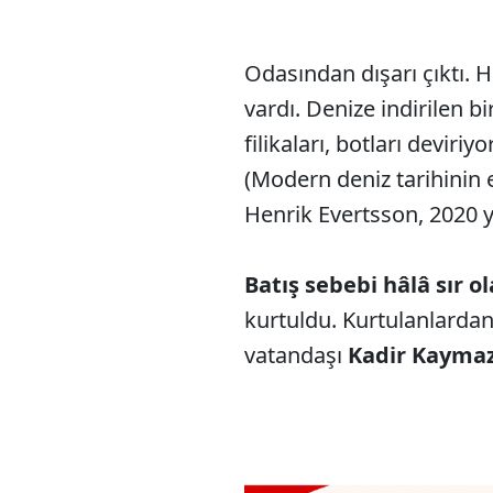
Odasından dışarı çıktı. He
vardı. Denize indirilen b
filikaları, botları deviriy
(Modern deniz tarihinin e
Henrik Evertsson, 2020 y
Batış sebebi hâlâ sır o
kurtuldu. Kurtulanlarda
vatandaşı
Kadir Kayma