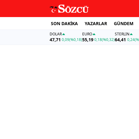
SON DAKİKA
YAZARLAR
GÜNDEM
DOLAR
EURO
STERLIN
47,71
55,19
64,41
0,09
(%0,18)
0,18
(%0,32)
0,24
(%