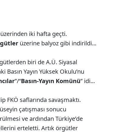
üzerinden iki hafta geçti.
rgütler
üzerine balyoz gibi indirildi...
rgütlerden biri de A.Ü. Siyasal
daki Basın Yayın Yüksek Okulu’nu
cılar
”/“
Basın-Yayın Komünü
” idi...
dip FKÖ saflarında savaşmaktı.
Hüseyin çatışması sonucu
sürülmesi ve ardından Türkiye’de
erini erteletti. Artık örgütler