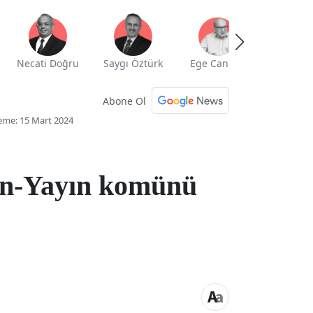
Necati Doğru
Saygı Öztürk
Ege Cansen
Yekta Güng
Abone Ol
eme: 15 Mart 2024
ın-Yayın komünü