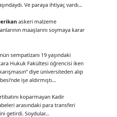
aşındaydı. Ve paraya ihtiyaç vardı...
erikan
askeri malzeme
şanlarının maaşlarını soymaya karar
nün sempatizanı 19 yaşındaki
kara Hukuk Fakültesi öğrencisi iken
 karışmasın” diye üniversiteden alıp
esi’nde işe aldırmıştı...
irtibatını koparmayan Kadir
beleri arasındaki para transferi
i getirdi. Soydular...