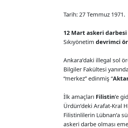
Tarih: 27 Temmuz 1971.
12 Mart askeri darbesi
Sıkıyönetim
devrimci ö
Ankara’daki illegal sol ö
Bilgiler Fakültesi yanın
“merkez” edinmiş “
Aktan
İlk amaçları
Filistin
’e gi
Ürdün’deki Arafat-Kral 
Filistinlilerin Lübnan’a 
askeri darbe olması emell