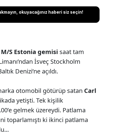
akmayın, okuyacağınız haberi siz seçin!
M/S Estonia gemisi
saat tam
n Limanı’ndan İsveç Stockholm
ltık Denizi’ne açıldı.
 marka otomobil götürüp satan
Carl
ada yetişti. Tek kişilik
.00’e gelmek üzereydi. Patlama
ni toparlamıştı ki ikinci patlama
u...