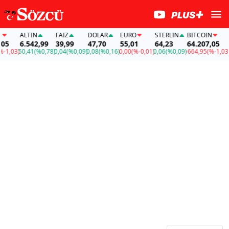
ALTIN
FAİZ
DOLAR
EURO
STERLIN
BITCOIN
A
5
6.542,99
39,99
47,70
55,01
64,23
64.207,05
6
1,03)
50,41
(%0,78)
0,04
(%0,09)
0,08
(%0,16)
0,00
(%-0,01)
0,06
(%0,09)
-664,95
(%-1,03)
5