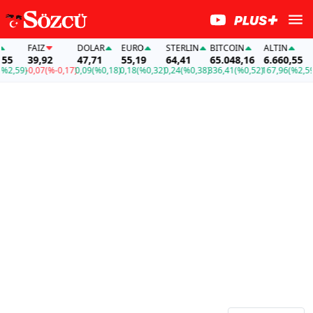
FAİZ
DOLAR
EURO
STERLIN
BITCOIN
ALTIN
5
39,92
47,71
55,19
64,41
65.048,16
6.660,55
2,59)
-0,07
(%-0,17)
0,09
(%0,18)
0,18
(%0,32)
0,24
(%0,38)
336,41
(%0,52)
167,96
(%2,59)
-