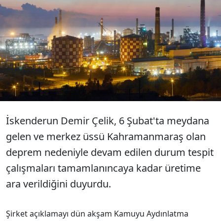
İskenderun Demir Çelik deprem
sonrası durum tespit çalışmaları
tamamlanıncaya kadar üretime ara
verdi.
İskenderun Demir Çelik, 6 Şubat'ta meydana
gelen ve merkez üssü Kahramanmaraş olan
deprem nedeniyle devam edilen durum tespit
çalışmaları tamamlanıncaya kadar üretime
ara verildiğini duyurdu.
Şirket açıklamayı dün akşam Kamuyu Aydınlatma