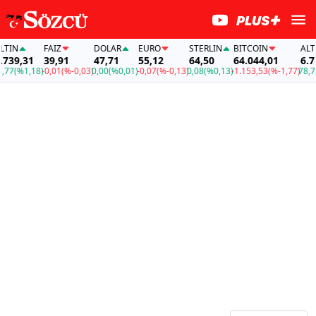
IN
FAİZ
DOLAR
EURO
STERLIN
BITCOIN
ALTIN
39,31
39,91
47,71
55,12
64,50
64.044,01
6.739
7
(%1,18)
-0,01
(%-0,03)
0,00
(%0,01)
-0,07
(%-0,13)
0,08
(%0,13)
-1.153,53
(%-1,77)
78,77
(