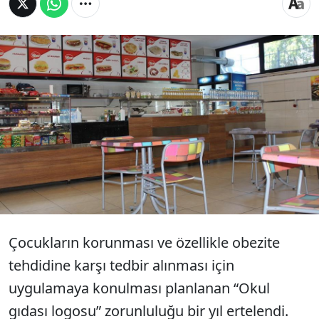
Çocukların sağlığını tehdit eden hazır gıdalara
karşı düşünülen “okul gıdası logosu”
uygulaması bir yıl ertelendi. “Okul Gıdası” onayı
alınması zorunluluğu 2021-2022 eğitim öğretim
sezonuna bırakıldı. Kararın pandemi koşulları
nedeniyle alındığı belirtiliyor.
Çocukların korunması ve özellikle obezite
tehdidine karşı tedbir alınması için
uygulamaya konulması planlanan “Okul
gıdası logosu” zorunluluğu bir yıl ertelendi.