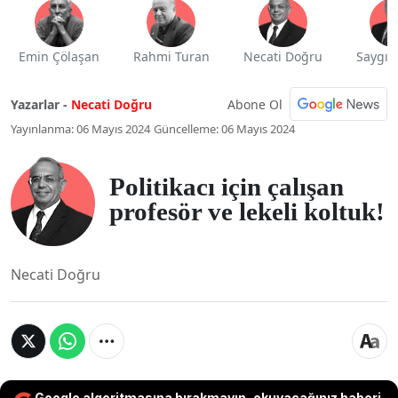
Emin Çölaşan
Rahmi Turan
Necati Doğru
Saygı 
Abone Ol
Yazarlar -
Necati Doğru
Yayınlanma: 06 Mayıs 2024
Güncelleme: 06 Mayıs 2024
Politikacı için çalışan
profesör ve lekeli koltuk!
Necati Doğru
Google algoritmasına bırakmayın, okuyacağınız haberi