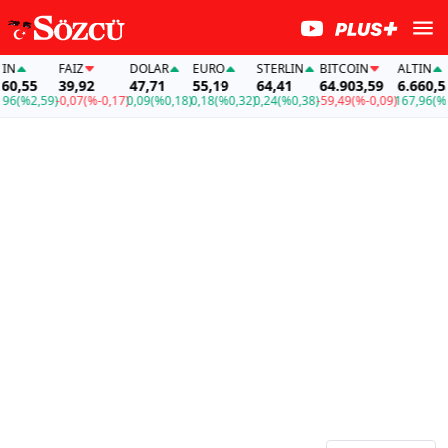
FAİZ
DOLAR
EURO
STERLIN
BITCOIN
ALTIN
55
39,92
47,71
55,19
64,41
64.903,59
6.660,55
%2,59)
-0,07
(%-0,17)
0,09
(%0,18)
0,18
(%0,32)
0,24
(%0,38)
-59,49
(%-0,09)
167,96
(%2,59