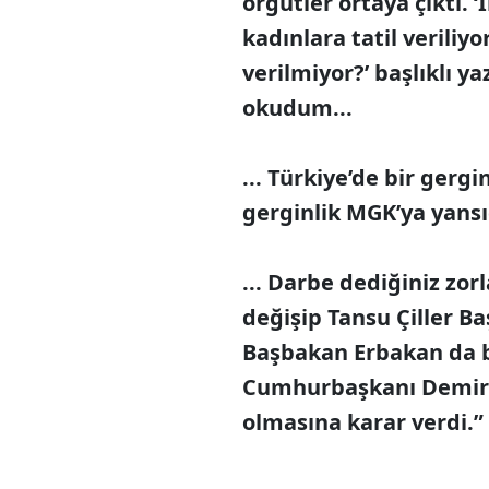
örgütler ortaya çıktı. ‘
kadınlara tatil veriliy
verilmiyor?’ başlıklı 
okudum...
... Türkiye’de bir gerg
gerginlik MGK’ya yansı
... Darbe dediğiniz zorl
değişip Tansu Çiller B
Başbakan Erbakan da b
Cumhurbaşkanı Demire
olmasına karar verdi.”