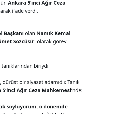
 gün
Ankara 5’inci Ağır Ceza
larak ifade verdi.
el Başkanı
olan
Namık Kemal
ümet Sözcüsü”
olarak görev
anıklarından biriydi.
dürüst bir siyaset adamıdır. Tanık
 5’inci Ağır Ceza Mahkemesi’
nde:
rak söylüyorum, o dönemde