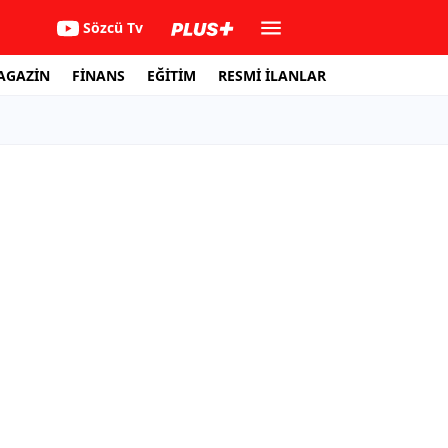
Sözcü Tv
AGAZİN
FİNANS
EĞİTİM
RESMİ İLANLAR