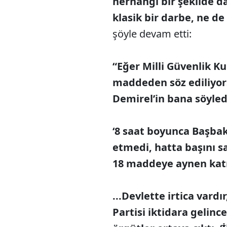
herhangi bir şekilde d
klasik bir darbe, ne d
şöyle devam etti:
“Eğer Milli Güvenlik Ku
maddeden söz ediliyo
Demirel’in bana söyled
‘8 saat boyunca Başbak
etmedi, hatta başını sa
18 maddeye aynen katıl
...Devlette irtica vardı
Partisi iktidara gelinc