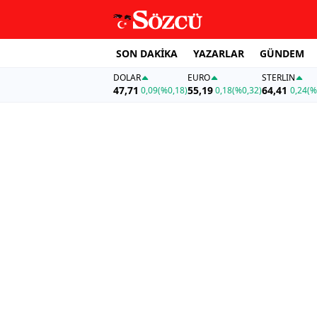
SON DAKİKA
YAZARLAR
GÜNDEM
DOLAR
EURO
STERLIN
47,71
55,19
64,41
0,09
(%0,18)
0,18
(%0,32)
0,24
(%