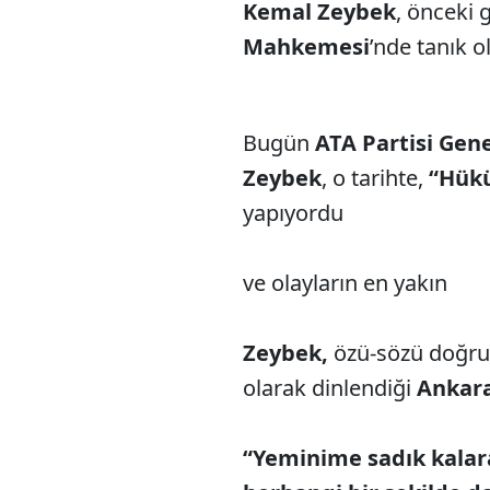
Kemal Zeybek
, önceki
Mahkemesi
’nde tanık o
Bugün
ATA Partisi Gen
Zeybek
, o tarihte,
“Hük
yapıyordu
ve olayların en yakın t
Zeybek,
özü-sözü doğru, 
olarak dinlendiği
Ankara
“Yeminime sadık kala