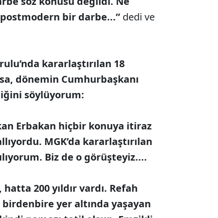
arbe söz konusu değildi. Ne
e postmodern bir darbe...”
dedi ve
rulu’nda kararlaştırılan 18
rsa, dönemin Cumhurbaşkanı
iğini söylüyorum:
an Erbakan hiçbir konuya itiraz
llıyordu. MGK’da kararlaştırılan
ıyorum. Biz de o görüşteyiz....
r, hatta 200 yıldır vardı. Refah
e birdenbire yer altında yaşayan