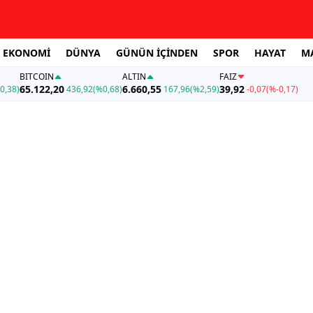
EKONOMİ
DÜNYA
GÜNÜN İÇİNDEN
SPOR
HAYAT
M
BITCOIN
ALTIN
FAİZ
65.122,20
6.660,55
39,92
0,38)
436,92
(%0,68)
167,96
(%2,59)
-0,07
(%-0,17)