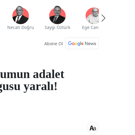
Necati Doğru
Saygı Öztürk
Ege Cansen
Yekta Güng
Abone Ol
lumun adalet
usu yaralı!