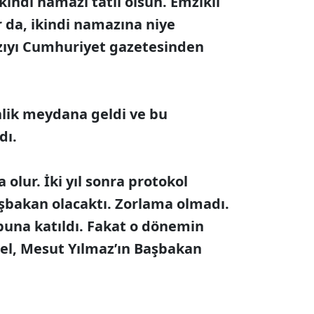
İkindi namazı tatil olsun. Emzikli
or da, ikindi namazına niye
yazıyı Cumhuriyet gazetesinden
inlik meydana geldi ve bu
dı.
a olur. İki yıl sonra protokol
aşbakan olacaktı. Zorlama olmadı.
una katıldı. Fakat o dönemin
l, Mesut Yılmaz’ın Başbakan