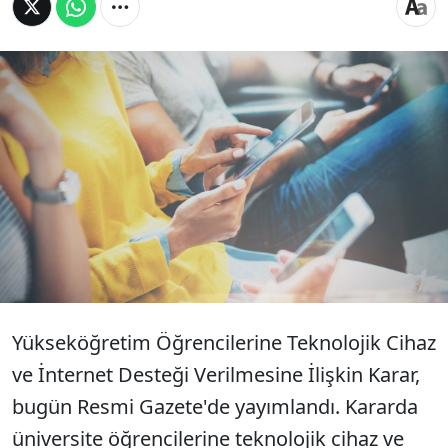
Üniversite öğrencilerine verilecek cep
telefonu, bilgisayar ve internet destekleri
kararı Resmi Gazete'de yayımlandı.
Desteklerin detaylarına yer verilen
düzenleme 1 Kasım'da yürürlüğe girecek.
Yükseköğretim Öğrencilerine Teknolojik Cihaz
ve İnternet Desteği Verilmesine İlişkin Karar,
bugün Resmi Gazete'de yayımlandı. Kararda
üniversite öğrencilerine teknolojik cihaz ve