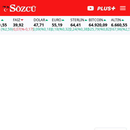
FAİZ
DOLAR
EURO
STERLIN
BITCOIN
ALTIN
55
39,92
47,71
55,19
64,41
64.920,09
6.660,55
2,59)
-0,07
(%-0,17)
0,09
(%0,18)
0,18
(%0,32)
0,24
(%0,38)
525,79
(%0,82)
167,96
(%2,59)
-