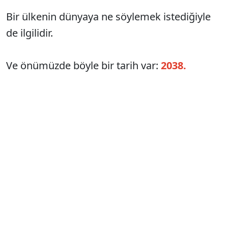
Bir ülkenin dünyaya ne söylemek istediğiyle
de ilgilidir.
Ve önümüzde böyle bir tarih var:
2038.
Bu, sıradan bir tarih değildir.
Atatürk'ün vefatının 100. yılıdır.
Mustafa Kemal Atatürk,
hayatının büyük
bölümünü savaş meydanlarında geçirmiş bir
komutandı.