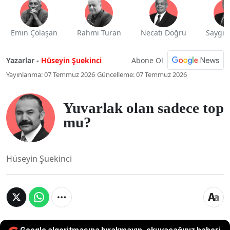
Emin Çölaşan
Rahmi Turan
Necati Doğru
Saygı 
Abone Ol
Yazarlar -
Hüseyin Şuekinci
Yayınlanma: 07 Temmuz 2026
Güncelleme: 07 Temmuz 2026
Yuvarlak olan sadece top
mu?
Hüseyin Şuekinci
Google algoritmasına bırakmayın, okuyacağınız haberi