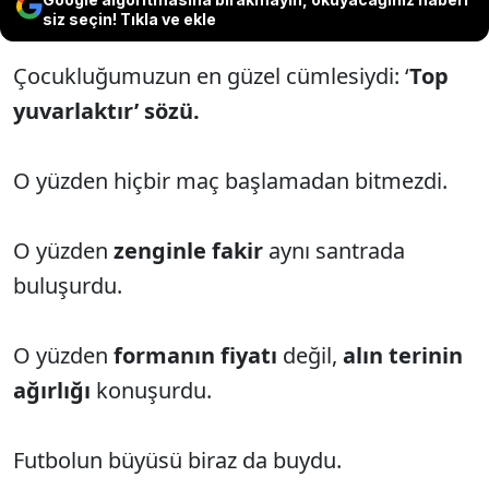
siz seçin! Tıkla ve ekle
Çocukluğumuzun en güzel cümlesiydi: ‘
Top
yuvarlaktır
’ sözü
.
O yüzden hiçbir maç başlamadan bitmezdi.
O yüzden
zenginle fakir
aynı santrada
buluşurdu.
O yüzden
formanın fiyatı
değil,
alın terinin
ağırlığı
konuşurdu.
Futbolun büyüsü biraz da buydu.