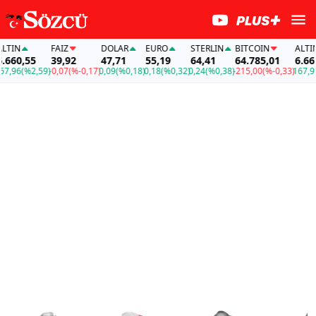
FAİZ
DOLAR
EURO
STERLIN
BITCOIN
ALTIN
,55
39,92
47,71
55,19
64,41
64.785,01
6.660,55
(%2,59)
-0,07
(%-0,17)
0,09
(%0,18)
0,18
(%0,32)
0,24
(%0,38)
-215,00
(%-0,33)
167,96
(%2,