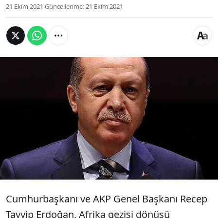
21 Ekim 2021
Güncellenme:
21 Ekim 2021
Cumhurbaşkanı Erdoğan, tutuklu Osman
Kavala'nın serbest bırakılması için çağrıda
bulunan büyükelçilere tepki gösterdi: Dışişleri
Bakanımıza söyledim, bizim bunları ülkemizde
ağırlamak gibi bir lüksümüz olamaz.
Cumhurbaşkanı ve AKP Genel Başkanı Recep
Tayyip Erdoğan, Afrika gezisi dönüşü