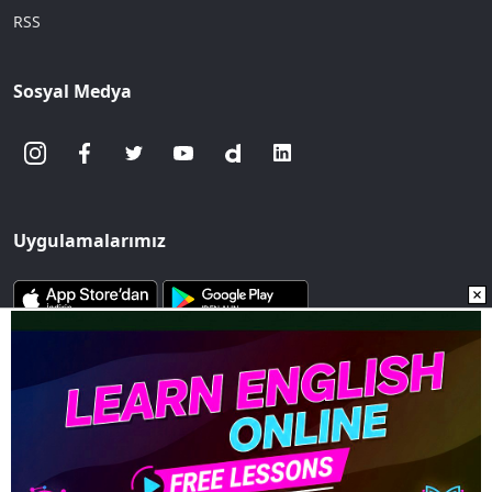
RSS
Sosyal Medya
Uygulamalarımız
www.sozcu.com.tr internet sitesinde yayınlanan yazı, haber ve
fotoğrafların her türlü telif hakkı Mega Ajans ve Rek. Tic. A.Ş'ye
aittir. İzin alınmadan, kaynak gösterilerek dahi
iktibas edilemez.
Copyright © 2023 - Tüm hakları saklıdır. Mega Ajans ve Rek.