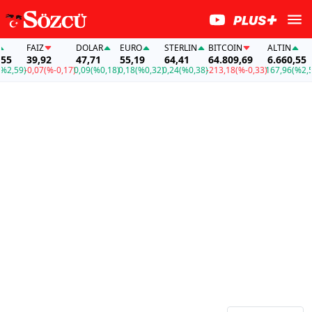
FAİZ
DOLAR
EURO
STERLIN
BITCOIN
ALTIN
F
39,92
47,71
55,19
64,41
64.809,69
6.660,55
59)
-0,07
(%-0,17)
0,09
(%0,18)
0,18
(%0,32)
0,24
(%0,38)
-213,18
(%-0,33)
167,96
(%2,59)
-