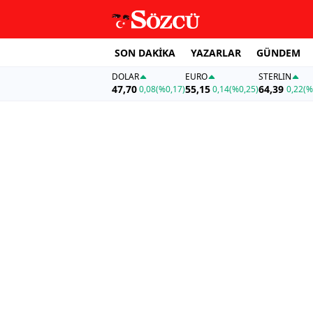
SON DAKİKA
YAZARLAR
GÜNDEM
DOLAR
EURO
STERLIN
47,70
55,15
64,39
0,08
(%0,17)
0,14
(%0,25)
0,22
(%