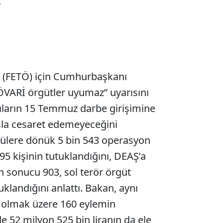
.
ü (FETÖ) için Cumhurbaşkanı
ÖVARİ örgütler uyumaz” uyarısını
pıların 15 Temmuz darbe girişimine
sla cesaret edemeyeceğini
cülere dönük 5 bin 543 operasyon
595 kişinin tutuklandığını, DEAŞ’a
 sonucu 903, sol terör örgüt
klandığını anlattı. Bakan, aynı
olmak üzere 160 eylemin
e 52 milyon 525 bin liranın da ele