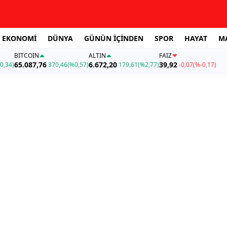
EKONOMİ
DÜNYA
GÜNÜN İÇİNDEN
SPOR
HAYAT
M
BITCOIN
ALTIN
FAİZ
65.087,76
6.672,20
39,92
0,34)
370,46
(%0,57)
179,61
(%2,77)
-0,07
(%-0,17)