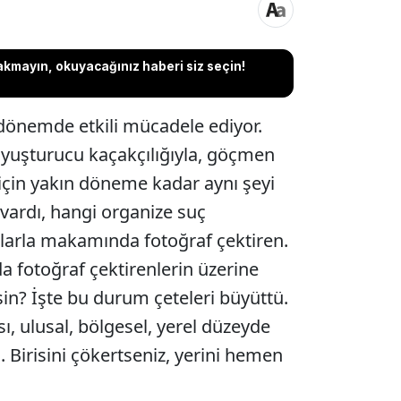
akmayın, okuyacağınız haberi siz seçin!
 dönemde etkili mücadele ediyor.
uyuşturucu kaçakçılığıyla, göçmen
için yakın döneme kadar aynı şeyi
vardı, hangi organize suç
larla makamında fotoğraf çektiren.
fotoğraf çektirenlerin üzerine
sin? İşte bu durum çeteleri büyüttü.
ı, ulusal, bölgesel, yerel düzeyde
ı. Birisini çökertseniz, yerini hemen