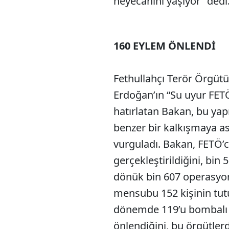
heyecanını yaşıyor” dedi
160 EYLEM ÖNLENDİ
Fethullahçı Terör Örgüt
Erdoğan’ın “Su uyur FET
hatırlatan Bakan, bu ya
benzer bir kalkışmaya a
vurguladı. Bakan, FETÖ’
gerçekleştirildiğini, bin 
dönük bin 607 operasyon
mensubu 152 kişinin tutu
dönemde 119’u bombalı 
önlendiğini, bu örgütlerd