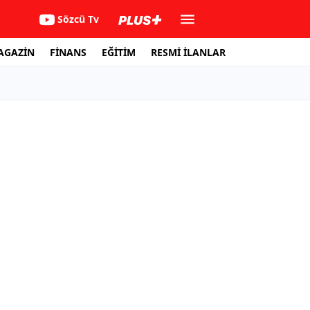
Sözcü Tv
AGAZİN
FİNANS
EĞİTİM
RESMİ İLANLAR