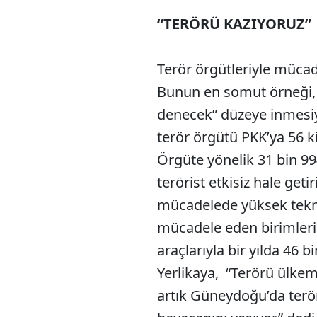
“TERÖRÜ KAZIYORUZ”
Terör örgütleriyle mücad
Bunun en somut örneği, 
denecek” düzeye inmesiy
terör örgütü PKK’ya 56 kiş
Örgüte yönelik 31 bin 99
terörist etkisiz hale geti
mücadelede yüksek teknol
mücadele eden birimleri
araçlarıyla bir yılda 46 
Yerlikaya, “Terörü ülkem
artık Güneydoğu’da terör