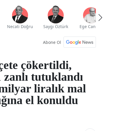
Necati Doğru
Saygı Öztürk
Ege Cansen
Yekta Güng
Abone Ol
çete çökertildi,
 zanlı tutuklandı
milyar liralık mal
ığına el konuldu