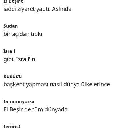
El Beşir’e
iadei ziyaret yaptı. Aslında
Sudan
bir açıdan tıpkı
İsrail
gibi. İsrail’in
Kudüs’ü
başkent yapması nasıl dünya ülkelerince
tanınmıyorsa
El Beşir de tüm dünyada
terörist