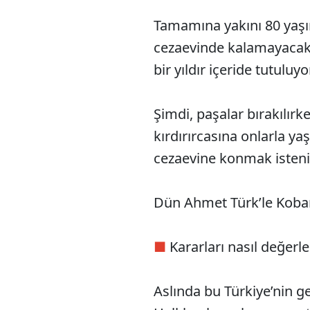
Tamamına yakını 80 yaşı
cezaevinde kalamayacak
bir yıldır içeride tutuluy
Şimdi, paşalar bırakılır
kırdırırcasına onlarla ya
cezaevine konmak isteni
Dün Ahmet Türk’le Koban
■
Kararları nasıl değerl
Aslında bu Türkiye’nin g