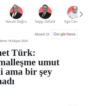
Necati Doğru
Saygı Öztürk
Ege Cansen
Yekta Güng
Abone Ol
leme: 18 Mayıs 2024
et Türk:
malleşme umut
i ama bir şey
madı