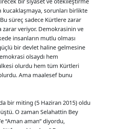
tirecek bir siyaset ve ötekileştirme
m kucaklaşmaya, sorunları birlikte
 Bu süreç sadece Kürtlere zarar
a zarar veriyor. Demokrasinin ve
kede insanların mutlu olması
güçlü bir devlet haline gelmesine
 demokrasi olsaydı hem
lkesi olurdu hem tüm Kürtleri
 olurdu. Ama maalesef bunu
da bir miting (5 Haziran 2015) oldu
üştü. O zaman Selahattin Bey
Ve “Aman aman” diyordu,