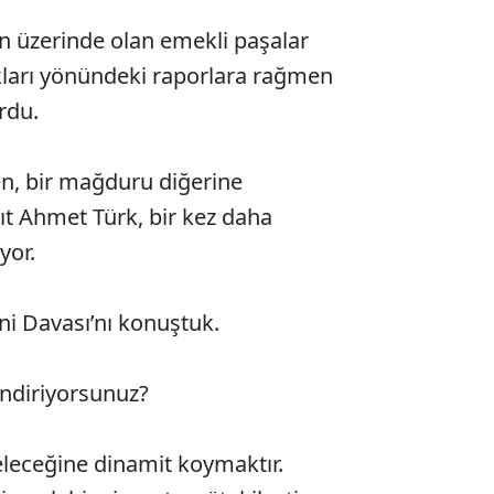
n üzerinde olan emekli paşalar
ları yönündeki raporlara rağmen
ordu.
ken, bir mağduru diğerine
şıt Ahmet Türk, bir kez daha
yor.
i Davası’nı konuştuk.
endiriyorsunuz?
eleceğine dinamit koymaktır.