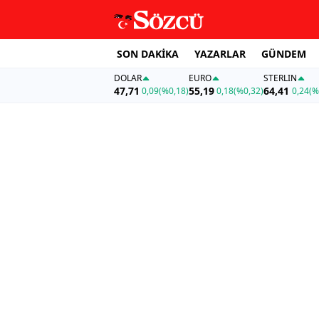
SON DAKİKA
YAZARLAR
GÜNDEM
DOLAR
EURO
STERLIN
47,71
55,19
64,41
0,09
(%0,18)
0,18
(%0,32)
0,24
(%