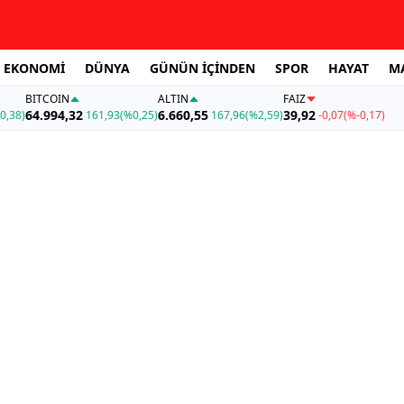
EKONOMİ
DÜNYA
GÜNÜN İÇİNDEN
SPOR
HAYAT
M
BITCOIN
ALTIN
FAİZ
64.994,32
6.660,55
39,92
0,38)
161,93
(%0,25)
167,96
(%2,59)
-0,07
(%-0,17)