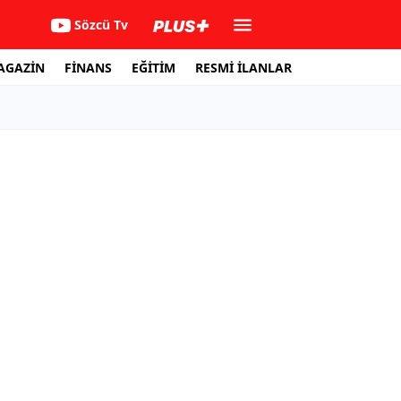
Sözcü Tv
AGAZİN
FİNANS
EĞİTİM
RESMİ İLANLAR