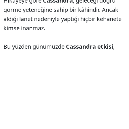
Hikâyeye göre
Cassandra
, geleceği doğru
görme yeteneğine sahip bir kâhindir. Ancak
aldığı lanet nedeniyle yaptığı hiçbir kehanete
kimse inanmaz.
Bu yüzden günümüzde
Cassandra etkisi
,
haklı olduğu hâlde sürekli göz ardı edilen,
uyarıları ancak olaylar yaşandıktan sonra
doğrulanan kişileri tanımlamak için
kullanılıyor.
***
Bu kavramın kökeni
Yunan
mitolojisindeki