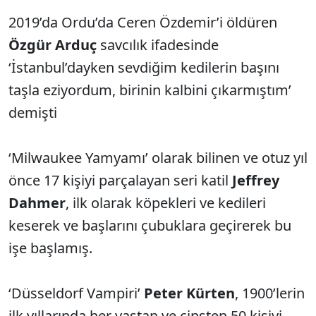
2019’da Ordu’da Ceren Özdemir’i öldüren
Özgür Arduç
savcılık ifadesinde
‘İstanbul’dayken sevdiğim kedilerin başını
taşla eziyordum, birinin kalbini çıkarmıştım’
demişti
‘Milwaukee Yamyamı’ olarak bilinen ve otuz yıl
önce 17 kişiyi parçalayan seri katil
Jeffrey
Dahmer
, ilk olarak köpekleri ve kedileri
keserek ve başlarını çubuklara geçirerek bu
işe başlamış.
‘Düsseldorf Vampiri’
Peter Kürten
, 1900’lerin
ilk yıllarında her yaştan ve cinsten 50 kişiyi