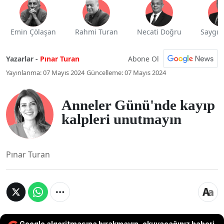
Emin Çölaşan
Rahmi Turan
Necati Doğru
Saygı 
Abone Ol
Yazarlar -
Pınar Turan
Yayınlanma: 07 Mayıs 2024
Güncelleme: 07 Mayıs 2024
Anneler Günü'nde kayıp
kalpleri unutmayın
Pınar Turan
Google algoritmasına bırakmayın, okuyacağınız haberi