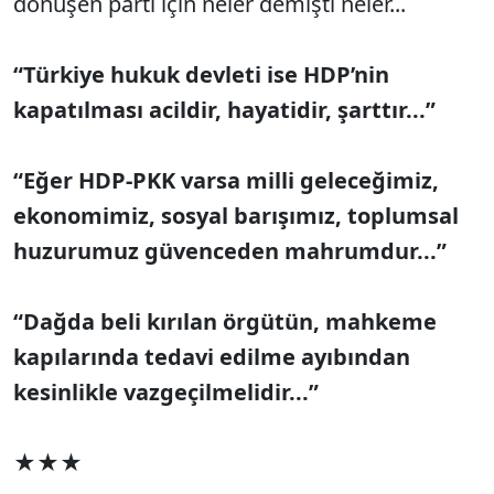
dönüşen parti için neler demişti neler...
“Türkiye hukuk devleti ise HDP’nin
kapatılması acildir, hayatidir, şarttır...”
“Eğer HDP-PKK varsa milli geleceğimiz,
ekonomimiz, sosyal barışımız, toplumsal
huzurumuz güvenceden mahrumdur...”
“Dağda beli kırılan örgütün, mahkeme
kapılarında tedavi edilme ayıbından
kesinlikle vazgeçilmelidir...”
★★★