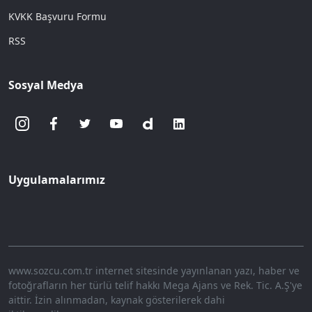
işlemler gerekiyordu.
Fizik tedavi için Ankara’da Gaziler
Rehabilitasyon Merkezi varmış, tedaviye
orada başladık. Orada benimle birlikte tedavi
gören çok sayıda genç insanla tanıştım.
Kimilerinin bacakları, kimilerinin ise elleri ve
kolları kopmuştu.
İçlerinde kurşun yiyenler de vardı.
Onları ilk kez bu kadar yakından görüyordum.
Bazen tedavimiz yan yana yataklarda