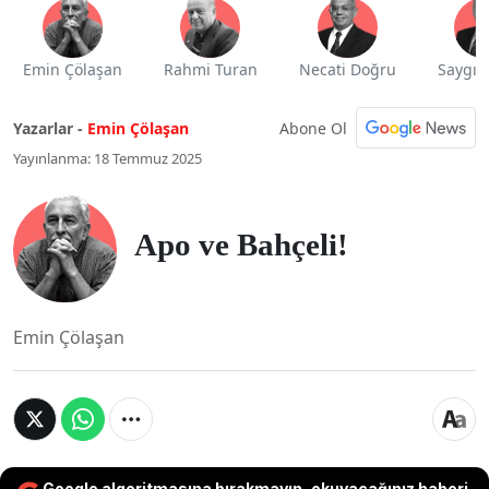
Emin Çölaşan
Rahmi Turan
Necati Doğru
Saygı 
Abone Ol
Yazarlar -
Emin Çölaşan
Yayınlanma: 18 Temmuz 2025
Apo ve Bahçeli!
Emin Çölaşan
Google algoritmasına bırakmayın, okuyacağınız haberi