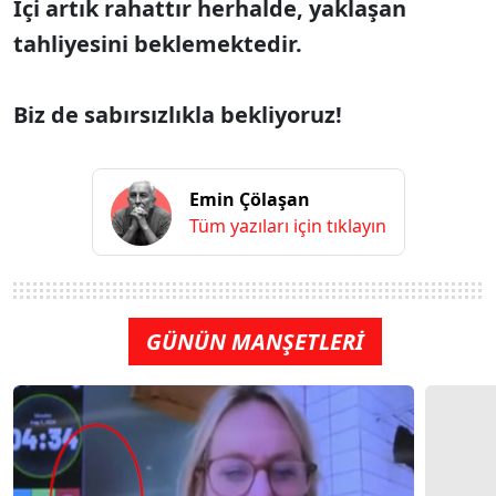
bölücülükle, vatan hainliği”
ile suçladıkları
DEM
heyetini kapının önünde nasıl saygıyla,
adeta esas duruşta beklediklerini görüyor
musunuz!
Kaçın kurası Apo bu olanları hepimizden
iyi anlıyor ve biliyor...
İçi artık rahattır herhalde, yaklaşan
tahliyesini beklemektedir.
Biz de sabırsızlıkla bekliyoruz!
Emin Çölaşan