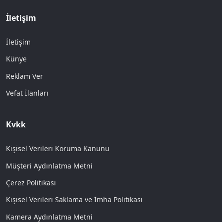
Emin Çölaşan
6 Ağustos 2026 - 22:06
Güncellenme:
7 Ağustos 2026 - 05:00
Sevgili
okurlarım, bundan yaklaşık iki yıl
önceydi. Evde yaptığım bir yanlış hareket
sonrasında omurgamın kırıldığı anlaşıldı.
Ameliyat olmalı mı olmamalı mı konusunda
çok sayıda uzman hekimle konuştuk ve
olmamaya karar verdik... Çünkü riskli bazı